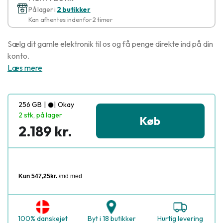
På lager i
2 butikker
Kan afhentes indenfor 2 timer
Sælg dit gamle elektronik til os og få penge direkte ind på din
konto.
Læs mere
256 GB
|
|
Okay
2 stk, på lager
Køb
2.189 kr.
100% danskejet
Byt i 18 butikker
Hurtig levering