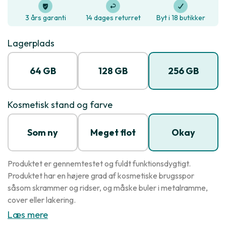
3 års garanti
14 dages returret
Byt i 18 butikker
Lagerplads
64 GB
128 GB
256 GB
Kosmetisk stand og farve
Som ny
Meget flot
Okay
Produktet er gennemtestet og fuldt funktionsdygtigt.
Produktet har en højere grad af kosmetiske brugsspor
såsom skrammer og ridser, og måske buler i metalramme,
cover eller lakering.
Læs mere