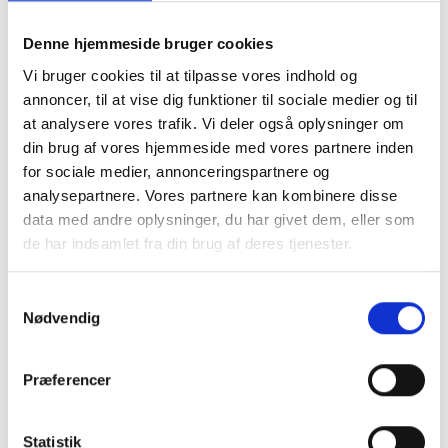
Montering (OBS.
Skærmbeskyttelse
skærmbeskyttelse IKKE
Denne hjemmeside bruger cookies
inkluderet!)
Vi bruger cookies til at tilpasse vores indhold og
149 kr.
annoncer, til at vise dig funktioner til sociale medier og til
99 kr.
TILFØJ
at analysere vores trafik. Vi deler også oplysninger om
din brug af vores hjemmeside med vores partnere inden
for sociale medier, annonceringspartnere og
analysepartnere. Vores partnere kan kombinere disse
data med andre oplysninger, du har givet dem, eller som
de har indsamlet fra din brug af deres tjenester.
Samtykkevalg
Nødvendig
Præferencer
Statistik