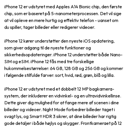
iPhone 12 er udstyret med Apples A14 Bionic chip, den første
chip, som er baseret på 5-nanometerprocessen. Det vil sige
at vil opleve en mere hurtig og effektiv telefon - uanset om
du spiller, tager billeder eller redigerer videoer.
iPhone 12 kører understøtter den nyeste iOS opdatering,
som giver adgang til de nyeste funktioner og
sikkerhedsopdateringer. iPhone 12 understøtter både Nano-
SIM og eSIM. iPhone 12 fås med tre forskellige
hukommelsestørrelser: 64 GB, 128 GB og 256 GB og kommer
i følgende stilfulde farver: sort, hvid, rød, grøn, blå og lilla.
iPhone 12 er udstyret med et dobbelt 12 MP bagkamera-
system, der inkluderer en vidvinkel- og en ultravidvinkellinse.
Dette giver dig mulighed for at fange mere af scenen i dine
billeder og videoer. Night Mode forbedrer billeder taget i
svagt lys, og Smart HDR 3 sikrer, at dine billeder har rigtig
gode detaljer i både højlys og skygger. Frontkameraet på 12