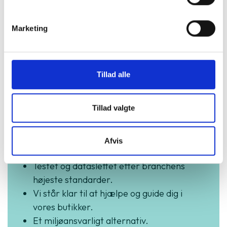
Marketing
Køb trygt hos
Tillad alle
GreenMind
Tillad valgte
3 års garanti og hurtig levering.
Vurderet som fremragende på Trustpilot.
Afvis
Produkter i høj kvalitet til skarpe priser.
Testet og dataslettet efter branchens
højeste standarder.
Vi står klar til at hjælpe og guide dig i
vores butikker.
Et miljøansvarligt alternativ.