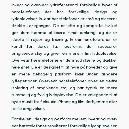
In-ear og over-ear lydrefererer til forskellige typer af
høretelefoner, der har forskellige design og
lydoplevelser. In-ear høretelefoner er små og placeres
direkte i øregangen. De er lette og kompakte, hvilket
gør dem nemme at bære rundt omkring, og de er
ideelle til rejser og træning. In-ear høretelefoner er
kendt for deres tæt pasform, der reducerer
omgivende støj og giver en mere intim lydoplevelse.
Over-ear høretelefoner er derimod større og dækker
hele øret. De er designet til at hvile på hovedet og give
en mere behagelig pasform, især under længere
lytteperioder. Over-ear høretelefoner giver en bedre
isolering af omgivende støj og har typisk en mere
rummelig og fyldig lydoplevelse. De er velegnede til at
nyde musik fra f.eks. din iPhone og film derhjemme eller
i stille omgivelser.
Forskellen i design og pasform mellem in-ear og over-
ear høretelefoner resulterer i forskellige lydoplevelser.