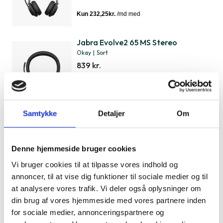
Jabra Evolve2 65 MS Stereo
Okay
|
Sort
839 kr.
Samtykke
Detaljer
Om
Jabra Evolve2 40 MS Stereo USB-A
Som ny
|
Sort
639 kr.
Denne hjemmeside bruger cookies
Vi bruger cookies til at tilpasse vores indhold og
annoncer, til at vise dig funktioner til sociale medier og til
at analysere vores trafik. Vi deler også oplysninger om
Jabra Elite 85h
din brug af vores hjemmeside med vores partnere inden
Meget flot
|
Sort
for sociale medier, annonceringspartnere og
2.159 kr.