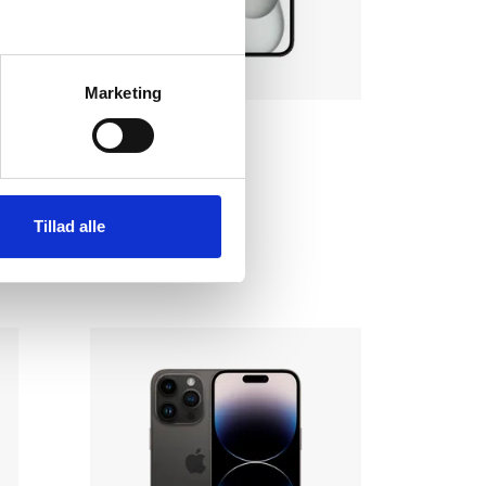
Marketing
Apple iPhone 15
128 GB
|
|
Okay
3.199 kr.
Tillad alle