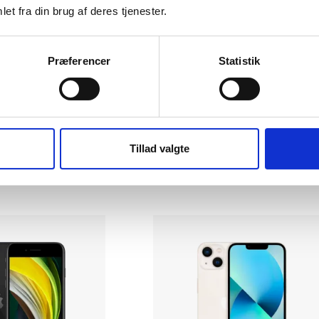
et fra din brug af deres tjenester.
Præferencer
Statistik
15
Apple iPhone 14 Pro Max
flot
128 GB
|
|
Som ny
4.299 kr.
Tillad valgte