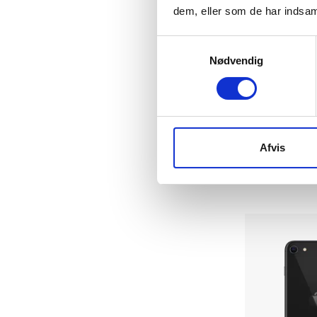
dem, eller som de har indsaml
Samtykkevalg
Nødvendig
Apple iPhone 
128 GB
|
|
Meget 
3.399 kr.
Afvis