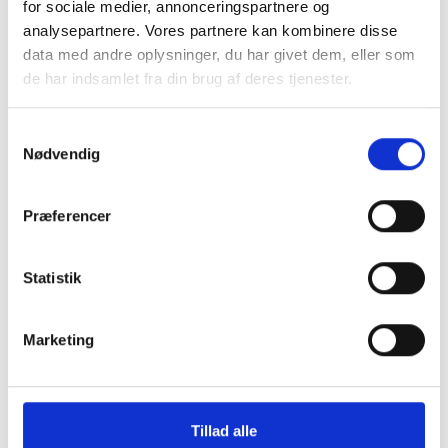
for sociale medier, annonceringspartnere og
analysepartnere. Vores partnere kan kombinere disse
data med andre oplysninger, du har givet dem, eller som
de har indsamlet fra din brug af deres tjenester.
Samtykkevalg
Nødvendig
Skærmbeskyttelse iPhone 12/12 Pro
Montering (OBS.
Præferencer
skærmbeskyttels
inkluderet!)
Statistik
199 kr.
TILFØJ
99 kr.
Marketing
Tillad alle