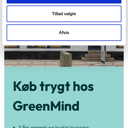
Tillad valgte
Afvis
Køb trygt hos
GreenMind
3 års garanti og hurtig levering.