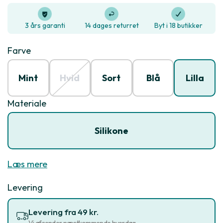
3 års garanti
14 dages returret
Byt i 18 butikker
Farve
Mint
Hvid
Sort
Blå
Lilla
Materiale
Silikone
Læs mere
Levering
Levering fra 49 kr.
Vi afsender næstkommende hverdag