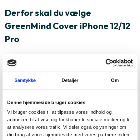
Derfor skal du vælge
GreenMind Cover iPhone 12/12
Pro
Specifikationer
Varenummer
183437
Samtykke
Detaljer
Om
GreenMind Cover iPhone 12/12
Denne hjemmeside bruger cookies
Pro er ofte købt sammen med
Vi bruger cookies til at tilpasse vores indhold og
annoncer, til at vise dig funktioner til sociale medier og til
at analysere vores trafik. Vi deler også oplysninger om
din brug af vores hjemmeside med vores partnere inden