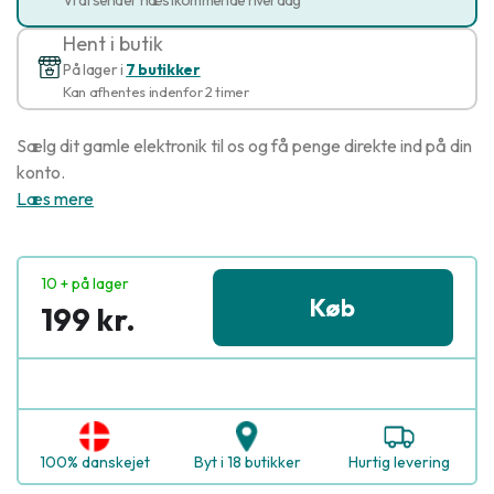
Hent i butik
På lager i
7 butikker
Kan afhentes indenfor 2 timer
Sælg dit gamle elektronik til os og få penge direkte ind på din
konto.
Læs mere
10 + på lager
Køb
199 kr.
100% danskejet
Byt i 18 butikker
Hurtig levering