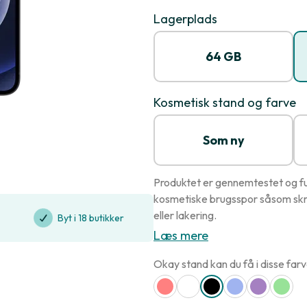
Lagerplads
64 GB
Kosmetisk stand og farve
Som ny
Produktet er gennemtestet og ful
kosmetiske brugsspor såsom skr
eller lakering.
Byt i 18 butikker
Læs mere
Okay stand kan du få i disse farv