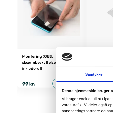
iPhone
Montering (OBS.
Skærmbeskyt
skærmbeskyttelse IKKE
inkluderet!)
Samtykke
199 kr.
ØJ
99 kr.
TILFØJ
Denne hjemmeside bruger c
Vi bruger cookies til at tilpas
vores trafik. Vi deler også 
annonceringspartnere og anal