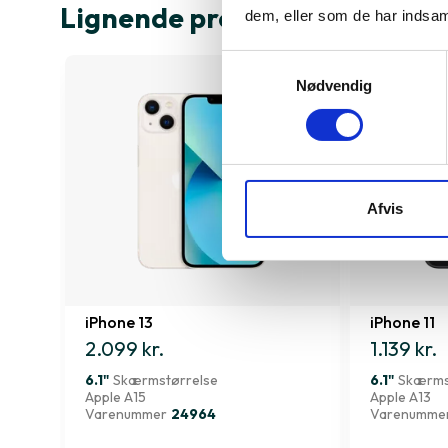
Lignende produkter
dem, eller som de har indsaml
Samtykkevalg
Nødvendig
Afvis
iPhone 13
iPhone 11
2.099 kr.
1.139 kr.
6.1"
Skærmstørrelse
6.1"
Skærms
Apple A15
Apple A13
Varenummer
24964
Varenumme