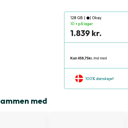
128 GB
|
|
Okay
10 + på lager
1.839 kr.
100% danskejet
t sammen med