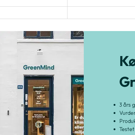
Kø
Gr
3 års 
Vurder
Produkt
Testet