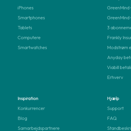
iPhones
GreenMind O
Smartphones
GreenMind 
Tablets
3 abonnem
Computere
Frankly Insu
Smartwatches
Modstrøm 
Anyday beta
Viabill beta
Erhverv
Inspiration
Hjælp
Konkurrencer
Support
Blog
FAQ
Samarbejdspartnere
Standbeskri