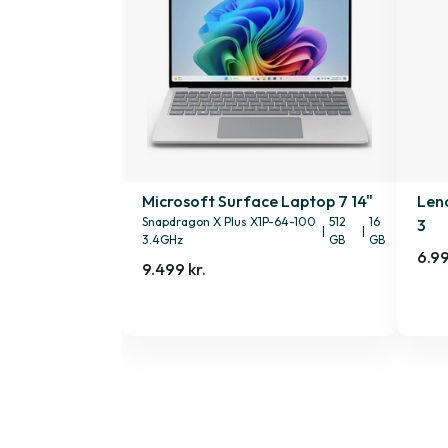
15v 15" Gen. 2
Microsoft Surface Laptop 7 14"
Len
|
32 GB
Snapdragon X Plus X1P-64-100
512
16
3
|
|
3.4GHz
GB
GB
6.99
9.499 kr.