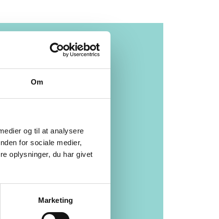
Kom og
besøg os i
Om
en af
vores
 medier og til at analysere
nden for sociale medier,
e oplysninger, du har givet
mange
butikker i
Marketing