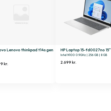
ovo Lenovo thinkpad t14s gen
HP Laptop 15-fd0027no 15"
Intel N100 0.9GHz
|
256 GB
|
8 GB
2.699 kr.
9 kr.