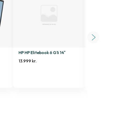
HP HP Elitebook 6 G1i 14"
Motorola Sig
512 GB
|
|
Som n
13.999 kr.
4.899 kr.