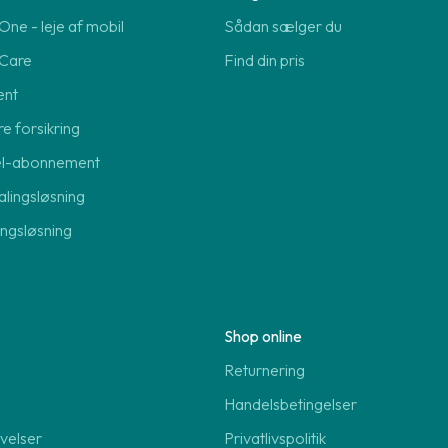
ne - leje af mobil
Sådan sælger du
Care
Find din pris
ent
re forsikring
el-abonnement
lingsløsning
lingsløsning
Shop online
Returnering
Handelsbetingelser
velser
Privatlivspolitik