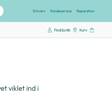
Erhverv
Kundeservice
Reparation
Find butik
Kurv
t viklet ind i