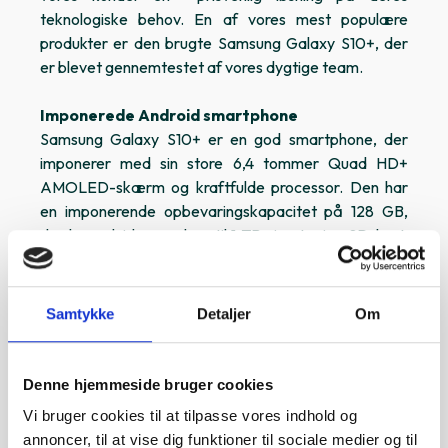
teknologiske behov. En af vores mest populære
produkter er den brugte Samsung Galaxy S10+, der
er blevet gennemtestet af vores dygtige team.
Imponerede Android smartphone
Samsung Galaxy S10+ er en god smartphone, der
imponerer med sin store 6,4 tommer Quad HD+
AMOLED-skærm og kraftfulde processor. Den har
en imponerende opbevaringskapacitet på 128 GB,
der kan udvides med op til 1 TB via et microSD-kort.
Telefonen kommer med en triple kameraopsætning
på bagsiden, som giver dig mulighed for at tage
fantastiske billeder i enhver situation. Med en 12 MP
Samtykke
Detaljer
Om
vidvinkel-linse, en 12 MP telefoto-linse og en 16 MP
ultravidvinkel-linse kan du nemt fange de mest
fantastiske øjeblikke i høj kvalitet.
Denne hjemmeside bruger cookies
Vi bruger cookies til at tilpasse vores indhold og
S10+ har også en imponerende 10 MP frontkamera
annoncer, til at vise dig funktioner til sociale medier og til