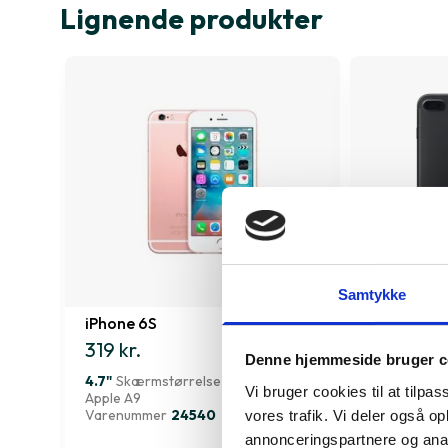
Lignende produkter
Samtykke
iPhone 6S
iPhone 7 P
319 kr.
719 kr.
Denne hjemmeside bruger c
4.7"
Skærmstørrelse
5.5"
Skærms
Vi bruger cookies til at tilpas
Apple A9
Apple A10
Varenummer
24540
Varenumme
vores trafik. Vi deler også 
annonceringspartnere og anal