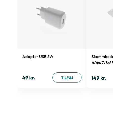
Adapter USB 5W
Skærmbesky
6/6s/7/8/S
49 kr.
149 kr.
ØJ
TILFØJ