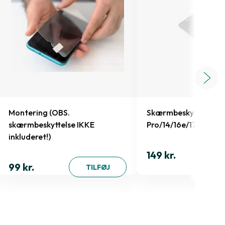
Montering (OBS.
Skærmbeskyttelse iP
skærmbeskyttelse IKKE
Pro/14/16e/17e
inkluderet!)
149 kr.
99 kr.
TILFØJ