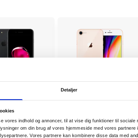
Detaljer
lus
iPhone 8
699 kr.
ookies
tørrelse
4.7"
Skærmstørrelse
se vores indhold og annoncer, til at vise dig funktioner til sociale
Apple A13
r
65143
Varenummer
24299
oplysninger om din brug af vores hjemmeside med vores partnere i
ysepartnere. Vores partnere kan kombinere disse data med andr