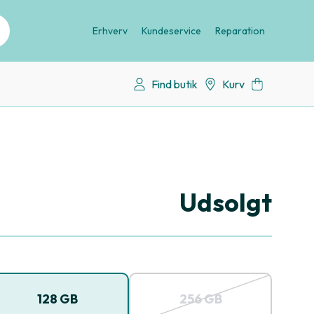
Erhverv
Kundeservice
Reparation
Find butik
Kurv
Udsolgt
128 GB
256 GB