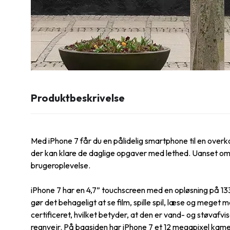
Produktbeskrivelse
Med iPhone 7 får du en pålidelig smartphone til en overk
der kan klare de daglige opgaver med lethed. Uanset om d
brugeroplevelse.
iPhone 7 har en 4,7” touchscreen med en opløsning på 1
gør det behageligt at se film, spille spil, læse og meget 
certificeret, hvilket betyder, at den er vand- og støvafvis
regnvejr. På bagsiden har iPhone 7 et 12 megapixel kame