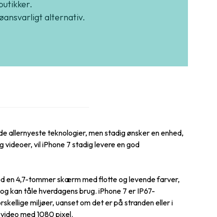
butikker.
jøansvarligt alternativ.
 de allernyeste teknologier, men stadig ønsker en enhed,
 videoer, vil iPhone 7 stadig levere en god
Med en 4,7-tommer skærm med flotte og levende farver,
e og kan tåle hverdagens brug. iPhone 7 er IP67-
rskellige miljøer, uanset om det er på stranden eller i
 video med 1080 pixel.