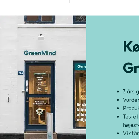
Kø
Gr
3 års 
Vurder
Produkt
Testet
højest
Vi står