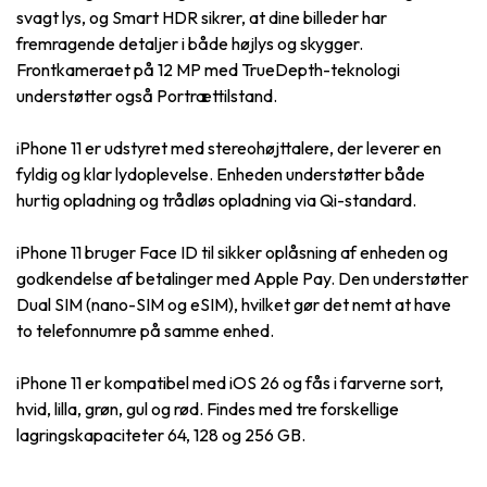
svagt lys, og Smart HDR sikrer, at dine billeder har
fremragende detaljer i både højlys og skygger.
Frontkameraet på 12 MP med TrueDepth-teknologi
understøtter også Portrættilstand.
iPhone 11 er udstyret med stereohøjttalere, der leverer en
fyldig og klar lydoplevelse. Enheden understøtter både
hurtig opladning og trådløs opladning via Qi-standard.
iPhone 11 bruger Face ID til sikker oplåsning af enheden og
godkendelse af betalinger med Apple Pay. Den understøtter
Dual SIM (nano-SIM og eSIM), hvilket gør det nemt at have
to telefonnumre på samme enhed.
iPhone 11 er kompatibel med iOS 26 og fås i farverne sort,
hvid, lilla, grøn, gul og rød. Findes med tre forskellige
lagringskapaciteter 64, 128 og 256 GB.