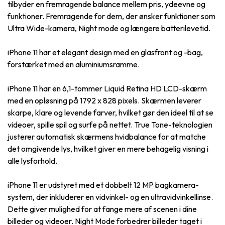
tilbyder en fremragende balance mellem pris, ydeevne og
funktioner. Fremragende for dem, der ønsker funktioner som
Ultra Wide-kamera, Night mode og længere batterilevetid.
iPhone 11 har et elegant design med en glasfront og -bag,
forstærket med en aluminiumsramme.
iPhone 11 har en 6,1-tommer Liquid Retina HD LCD-skærm
med en opløsning på 1792 x 828 pixels. Skærmen leverer
skarpe, klare og levende farver, hvilket gør den ideel til at se
videoer, spille spil og surfe på nettet. True Tone-teknologien
justerer automatisk skærmens hvidbalance for at matche
det omgivende lys, hvilket giver en mere behagelig visning i
alle lysforhold.
iPhone 11 er udstyret med et dobbelt 12 MP bagkamera-
system, der inkluderer en vidvinkel- og en ultravidvinkellinse.
Dette giver mulighed for at fange mere af scenen i dine
billeder og videoer. Night Mode forbedrer billeder taget i