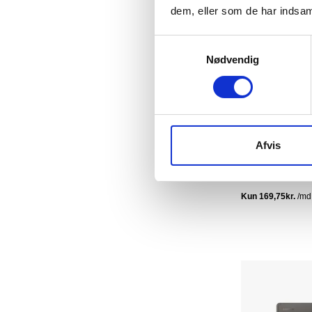
dem, eller som de har indsaml
Samtykkevalg
Nødvendig
Apple iPad Air
WiFi
|
64 GB
|
Søl
Afvis
679 kr.