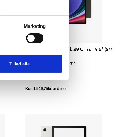
Marketing
Samsung Galaxy Tab S9 Ultra 14.6" (SM-
X910/X916)
WiFi + 5G
|
512 GB
|
Grafitgrå
Tillad alle
6.199 kr.