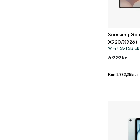
Samsung Galax
X920/X926)
WiFi + 5G
|
512 GB
6.929 kr.