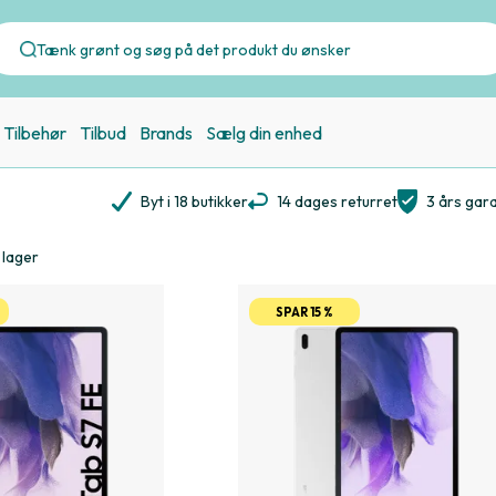
Tilbehør
Tilbud
Brands
Sælg din enhed
Byt i 18 butikker
14 dages returret
3 års gara
 lager
SPAR 15 %