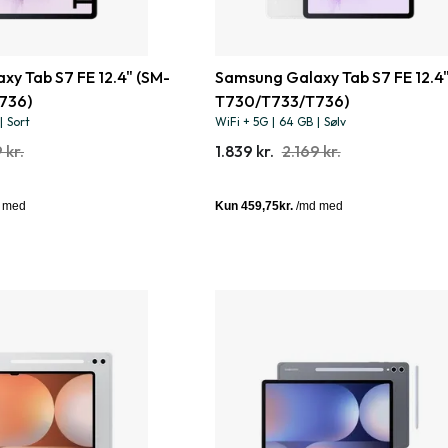
y Tab S7 FE 12.4" (SM-
Samsung Galaxy Tab S7 FE 12.4"
736)
T730/T733/T736)
|
Sort
WiFi + 5G
|
64 GB
|
Sølv
 kr.
1.839 kr.
2.169 kr.