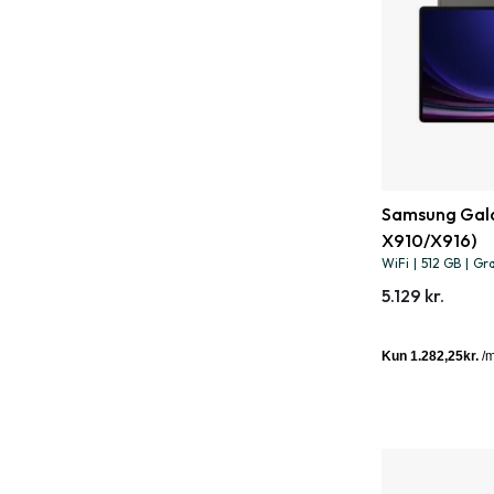
Samsung Galax
X910/X916)
WiFi
|
512 GB
|
Gra
5.129 kr.