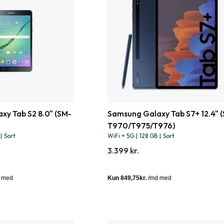
xy Tab S2 8.0" (SM-
Samsung Galaxy Tab S7+ 12.4" 
T970/T975/T976)
|
Sort
WiFi + 5G
|
128 GB
|
Sort
3.399 kr.