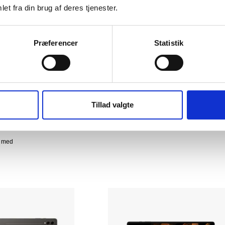
et fra din brug af deres tjenester.
Præferencer
Statistik
 9.7" Gen. 2
Apple iPad Air 10.9" Gen. 5
v
WiFi
|
64 GB
|
Stjerneskær
Tillad valgte
2.859 kr.