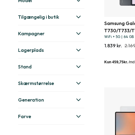
Model
Tilgængelig i butik
Samsung Galax
T730/T733/T
Kampagner
WiFi + 5G
|
64 GB
1.839 kr.
2.169
Lagerplads
Stand
Skærmstørrelse
Generation
Farve