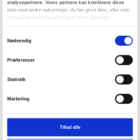
analysepartnere. Vores partnere kan kombinere disse
data med andre oplysninger, du har givet dem, eller som
de har indsamlet fra din brug af deres tjenester.
Samtykkevalg
Nødvendig
Montering (OBS.
Skærmbeskyttelse
skærmbeskyttelse IKKE
Pro/14/16e/17e
Præferencer
inkluderet!)
149 kr.
Statistik
99 kr.
TILFØJ
Marketing
Tillad alle