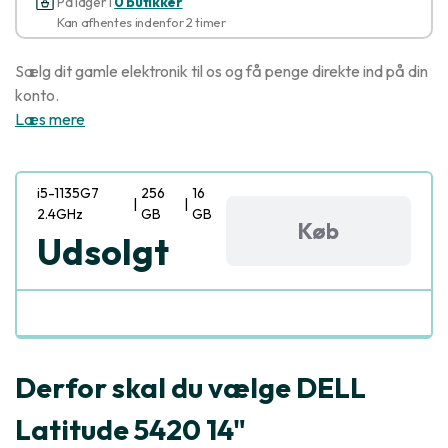
På lager i
0 butikker
Kan afhentes indenfor 2 timer
Sælg dit gamle elektronik til os og få penge direkte ind på din
konto.
Læs mere
i5-1135G7
256
16
|
|
2.4GHz
GB
GB
Køb
Udsolgt
Derfor skal du vælge DELL
Latitude 5420 14"