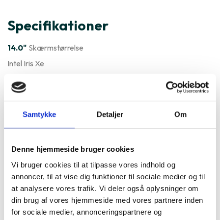
Specifikationer
14.0"
Skærmstørrelse
Intel Iris Xe
Windows
Styresystem
Varenummer
227751
Samtykke
Detaljer
Om
DELL Latitude 5420 14" er ofte
købt sammen med
Denne hjemmeside bruger cookies
Vi bruger cookies til at tilpasse vores indhold og
annoncer, til at vise dig funktioner til sociale medier og til
at analysere vores trafik. Vi deler også oplysninger om
din brug af vores hjemmeside med vores partnere inden
for sociale medier, annonceringspartnere og