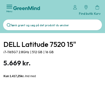
Menu
Find butik
Kurv
DELL Latitude 7520 15"
i7-1165G7 2.8GHz
|
512 GB
|
16 GB
5.669 kr.