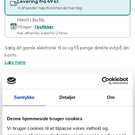
Levering fra 49 kr.
Vi afsender næstkommende hverdag
Hent i butik
På lager i
1 butikker
Kan afhentes indenfor 2 timer
Sælg dit gamle elektronik til os og få penge direkte ind på din
konto.
Læs mere
i7-1165G7
512
16
|
|
2.8GHz
GB
GB
Køb
1 stk, på lager
Samtykke
Detaljer
Om
5.669 kr.
Denne hjemmeside bruger cookies
Vi bruger cookies til at tilpasse vores indhold og