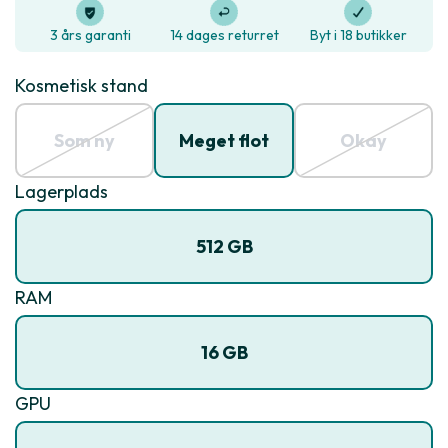
3 års garanti
14 dages returret
Byt i 18 butikker
Kosmetisk stand
Som ny
Meget flot
Okay
Lagerplads
512 GB
RAM
16 GB
GPU