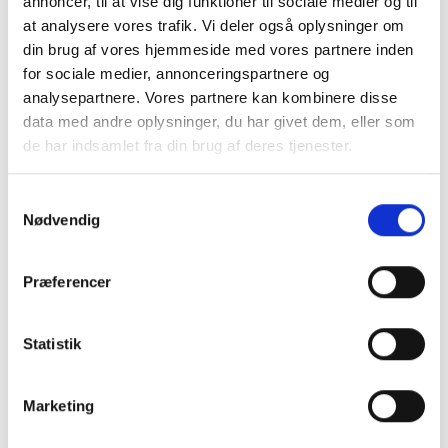
annoncer, til at vise dig funktioner til sociale medier og til
at analysere vores trafik. Vi deler også oplysninger om
din brug af vores hjemmeside med vores partnere inden
for sociale medier, annonceringspartnere og
100% danskejet
Byt i 18 butikker
Hurtig levering
analysepartnere. Vores partnere kan kombinere disse
data med andre oplysninger, du har givet dem, eller som
Derfor skal du vælge DELL
de har indsamlet fra din brug af deres tjenester.
Latitude 7520 15"
Samtykkevalg
Nødvendig
Specifikationer
Præferencer
15.0"
Skærmstørrelse
Windows
Styresystem
Statistik
Varenummer
275616
Marketing
DELL Latitude 7520 15" er ofte