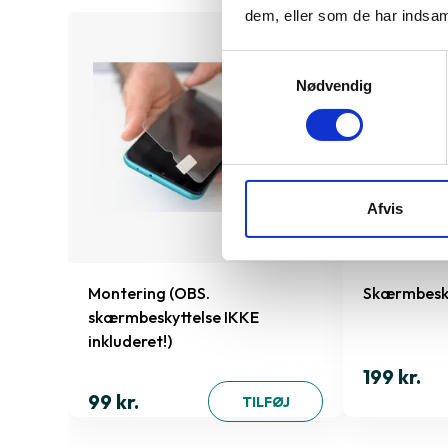
dem, eller som de har indsaml
Samtykkevalg
Nødvendig
Afvis
Montering (OBS.
Skærmbesky
skærmbeskyttelse IKKE
inkluderet!)
199 kr.
ØJ
99 kr.
TILFØJ