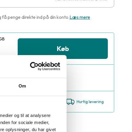
g få penge direkte ind på din konto.
Læs mere
 GB
Køb
Om
Byt i 18 butikker
Hurtig levering
 medier og til at analysere
ed
nden for sociale medier,
e oplysninger, du har givet