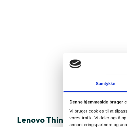
Samtykke
Denne hjemmeside bruger c
Vi bruger cookies til at tilpas
Lenovo ThinkPad X1 Carbon 1
vores trafik. Vi deler også 
annonceringspartnere og anal