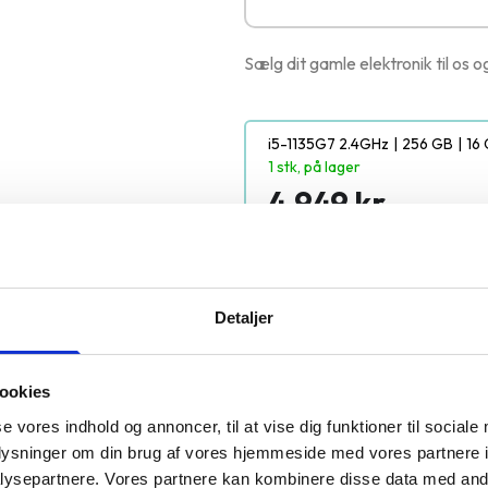
Sælg dit gamle elektronik til os o
i5-1135G7 2.4GHz
|
256 GB
|
16
1 stk, på lager
4.949 kr.
Detaljer
100% danskejet
ookies
se vores indhold og annoncer, til at vise dig funktioner til sociale
4" Gen. 9 er ofte købt sammen m
oplysninger om din brug af vores hjemmeside med vores partnere i
ysepartnere. Vores partnere kan kombinere disse data med andr