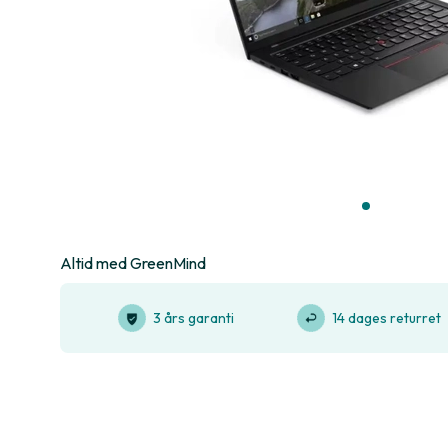
Altid med GreenMind
3 års garanti
14 dages returret