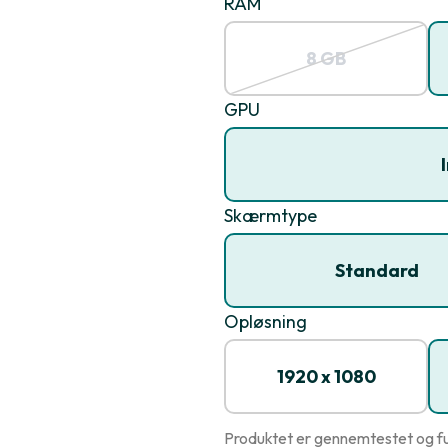
RAM
8 GB
GPU
Skærmtype
Standard
Opløsning
1920 x 1080
Produktet er gennemtestet og fu