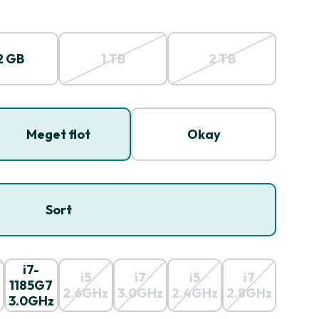
2 GB
1 TB
2 TB
Meget flot
Okay
Sort
i7-
i5
i7
i5
i7
1185G7
2.6GHz
3.0GHz
2.4GHz
2.8GHz
3.0GHz