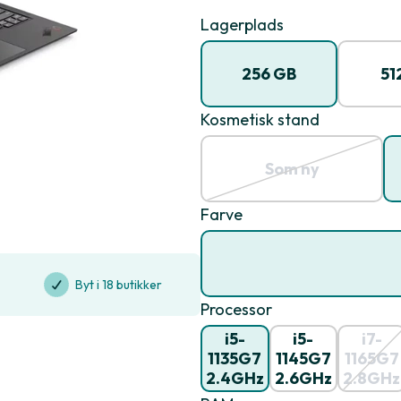
Lagerplads
256 GB
51
Kosmetisk stand
Som ny
Farve
Byt i 18 butikker
Processor
i5-
i5-
i7-
1135G7
1145G7
1165G7
2.4GHz
2.6GHz
2.8GHz