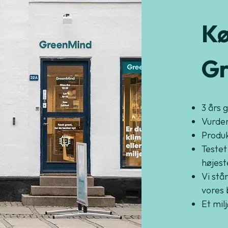
Kø
Gr
3 års 
Vurder
Produkt
Testet
højest
Vi står
vores 
Et mil