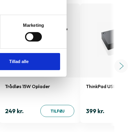
Marketing
Tillad alle
Trådløs 15W Oplader
ThinkPad USB-C - Ty
249 kr.
399 kr.
TILFØJ