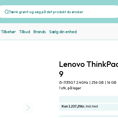
Tilbehør
Tilbud
Brands
Sælg din enhed
Lenovo ThinkPad
9
i5-1135G7 2.4GHz
|
256 GB
|
16 GB
1 stk, på lager