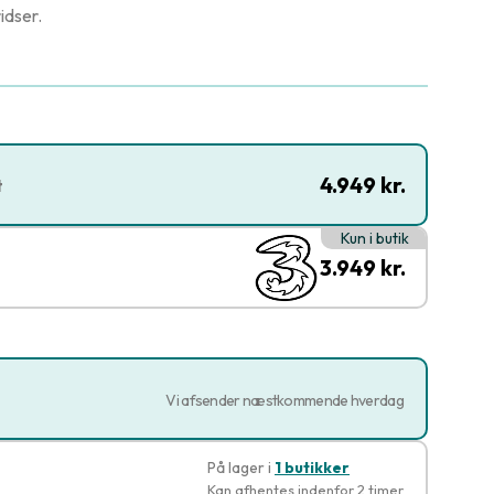
idser.
4.949 kr.
t
Kun i butik
3.949 kr.
Vi afsender næstkommende hverdag
På lager i
1 butikker
Kan afhentes indenfor 2 timer