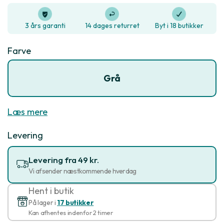
3 års garanti
14 dages returret
Byt i 18 butikker
Farve
Grå
Læs mere
Levering
Levering fra 49 kr.
Vi afsender næstkommende hverdag
Hent i butik
På lager i
17 butikker
Kan afhentes indenfor 2 timer