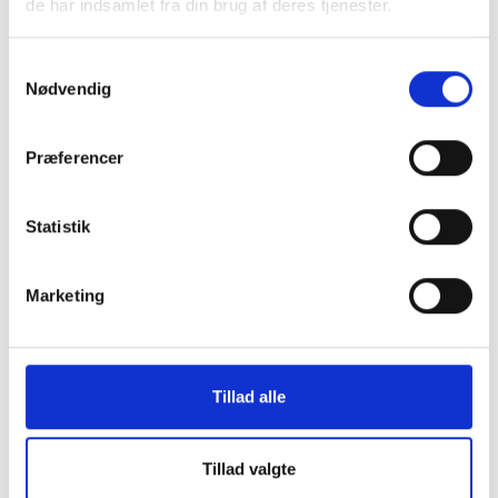
de har indsamlet fra din brug af deres tjenester.
Samtykkevalg
Montering (OBS.
Oplader 20W
Nødvendig
skærmbeskyttelse IKKE
inkluderet!)
149 kr.
Præferencer
99 kr.
TILFØJ
Statistik
Marketing
Tillad alle
Tillad valgte