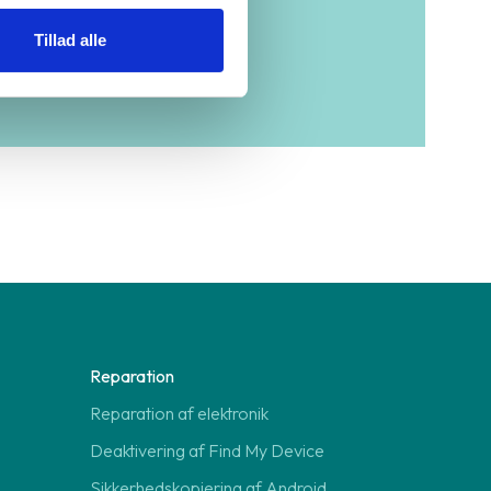
in lokale forretning
her
Tillad alle
Reparation
Reparation af elektronik
Deaktivering af Find My Device
Sikkerhedskopiering af Android