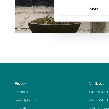
Afvis
Produkt
Vi tilbyder
iPhones
GreenMind O
Smartphones
GreenMind 
Tablets
3 abonnem