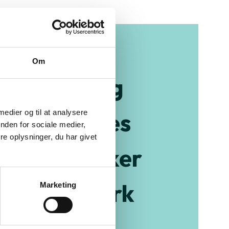
Om
m og besøg
 i en af vores
 medier og til at analysere
nden for sociale medier,
e oplysninger, du har givet
nge butikker
hele Danmark
Marketing