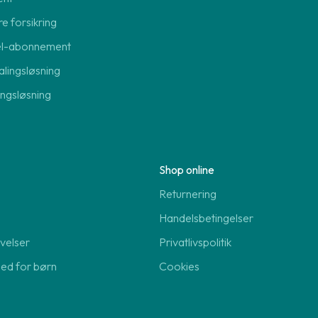
re forsikring
el-abonnement
lingsløsning
lingsløsning
Shop online
Returnering
Handelsbetingelser
velser
Privatlivspolitik
hed for børn
Cookies