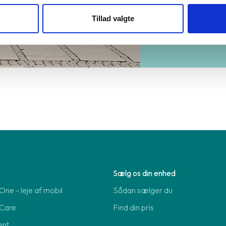
Find d
Tillad valgte
Sælg os din enhed
ne - leje af mobil
Sådan sælger du
Care
Find din pris
ent