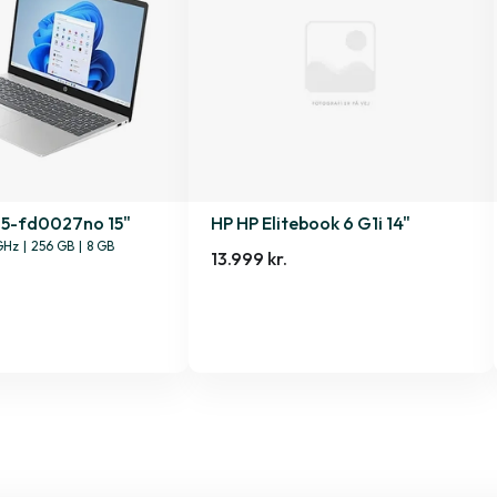
15-fd0027no 15"
HP HP Elitebook 6 G1i 14"
GHz
|
256 GB
|
8 GB
13.999 kr.