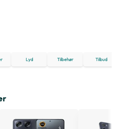
er
Lyd
Tilbehør
Tilbud
er