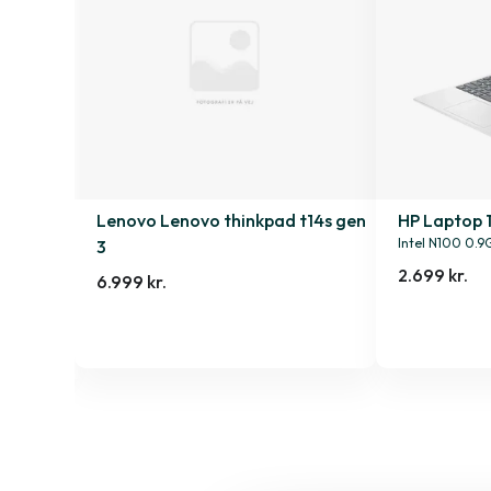
 P14s
Lenovo Lenovo thinkpad t14s gen
HP Laptop 
Intel N100 0.9
3
2.699 kr.
6.999 kr.