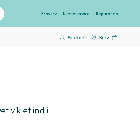
Erhverv
Kundeservice
Reparation
Find butik
Kurv
t viklet ind i