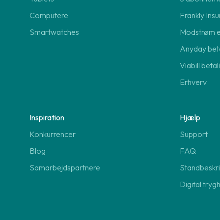
Computere
Frankly Insu
Smartwatches
Modstrøm 
Anyday beta
Viabill beta
Erhverv
Inspiration
Hjælp
Konkurrencer
Support
Blog
FAQ
Samarbejdspartnere
Standbeskri
Digital tryg