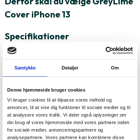
Derfor skal du vælge GreyLime
Cover iPhone 13
Specifikationer
Varenummer
181983
GreyLime Cover iPhone 13 er
Samtykke
Detaljer
Om
ofte købt sammen med
Denne hjemmeside bruger cookies
Vi bruger cookies til at tilpasse vores indhold og
annoncer, til at vise dig funktioner til sociale medier og til
at analysere vores trafik. Vi deler også oplysninger om
din brug af vores hjemmeside med vores partnere inden
for sociale medier, annonceringspartnere og
analysepartnere. Vores partnere kan kombinere disse