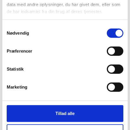
data med andre oplysninger, du har givet dem, eller som
de har indsamlet fra din brug af deres tjenester.
Samtykkevalg
Nødvendig
Skærmbeskyttelse iPhone 13/13
Montering (OBS.
Pro/14/16e/17e
skærmbeskyttels
Præferencer
inkluderet!)
199 kr.
TILFØJ
99 kr.
Statistik
Marketing
Tillad alle