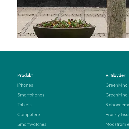
Produkt
Vi tilbyder
iPhones
GreenMind O
Smartphones
GreenMind 
Tablets
3 abonnem
Computere
Frankly Insu
Smartwatches
Modstrøm 