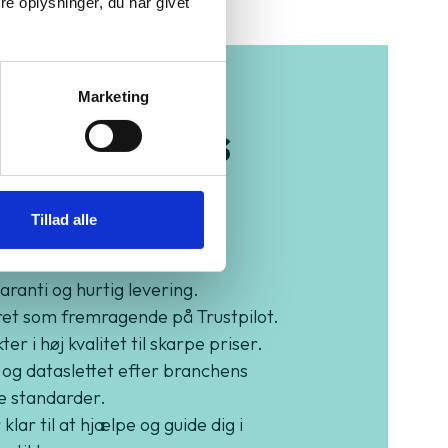
e oplysninger, du har givet
Marketing
b trygt hos
eenMind
Tillad alle
garanti og hurtig levering.
et som fremragende på Trustpilot.
er i høj kvalitet til skarpe priser.
 og dataslettet efter branchens
e standarder.
 klar til at hjælpe og guide dig i