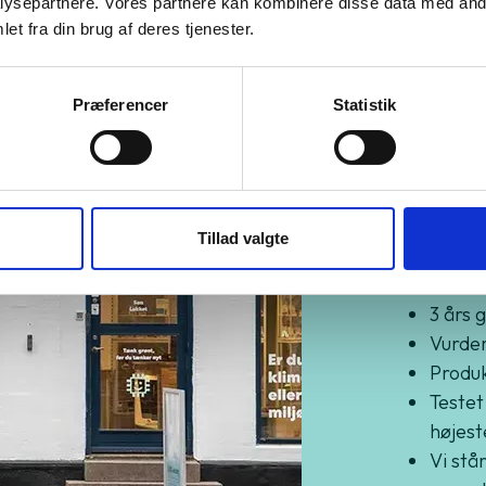
ysepartnere. Vores partnere kan kombinere disse data med andr
et fra din brug af deres tjenester.
Præferencer
Statistik
Kø
Gr
Tillad valgte
3 års 
Vurder
Produkt
Testet
højest
Vi står