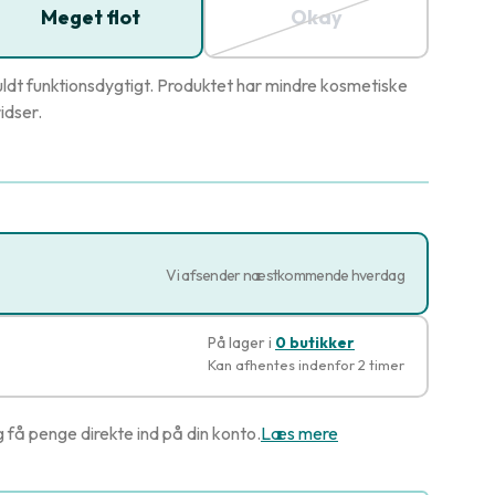
Meget flot
Okay
ldt funktionsdygtigt. Produktet har mindre kosmetiske
idser.
Vi afsender næstkommende hverdag
På lager i
0 butikker
Kan afhentes indenfor 2 timer
g få penge direkte ind på din konto.
Læs mere