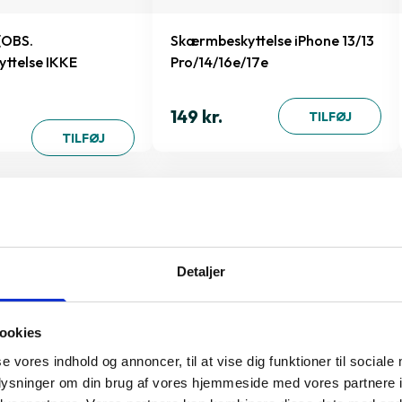
(OBS.
Skærmbeskyttelse iPhone 13/13
ttelse IKKE
Pro/14/16e/17e
149 kr.
TILFØJ
TILFØJ
al du vælge DELL Universal UD22
Detaljer
ookies
tioner
se vores indhold og annoncer, til at vise dig funktioner til sociale
oplysninger om din brug af vores hjemmeside med vores partnere i