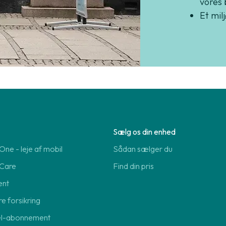
vores 
Et mil
Sælg os din enhed
ne - leje af mobil
Sådan sælger du
Care
Find din pris
ent
re forsikring
el-abonnement