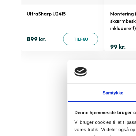
15 Pro
UltraSharp U2415
Montering 
skærmbesky
inkluderet!)
899 kr.
ØJ
TILFØJ
99 kr.
Derfor sk
Samtykke
Denne hjemmeside bruger c
Specifika
Vi bruger cookies til at tilpas
vores trafik. Vi deler også 
423938