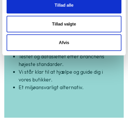
Tillad alle
GreenMind
Tillad valgte
3 års garanti og hurtig levering.
Vurderet som fremragende på Trustpilot.
Afvis
Produkter i høj kvalitet til skarpe priser.
Testet og dataslettet efter branchens
højeste standarder.
Vi står klar til at hjælpe og guide dig i
vores butikker.
Et miljøansvarligt alternativ.