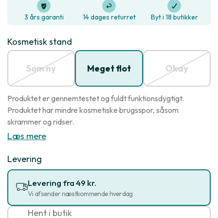
3 års garanti
14 dages returret
Byt i 18 butikker
Kosmetisk stand
Som ny
Meget flot
Okay
Produktet er gennemtestet og fuldt funktionsdygtigt.
Produktet har mindre kosmetiske brugsspor, såsom
skrammer og ridser.
Læs mere
Levering
Levering fra 49 kr.
Vi afsender næstkommende hverdag
Hent i butik