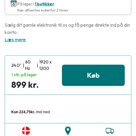
På lager i
1 butikker
Kan afhentes indenfor 2 timer
Sælg dit gamle elektronik til os og få penge direkte ind på din
konto.
Læs mere
60
1920 x
24.0"
|
|
Hz
1200
Køb
1 stk, på lager
899 kr.