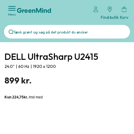
Menu
Find butik
Kurv
DELL UltraSharp U2415
24.0"
|
60 Hz
|
1920 x 1200
899 kr.