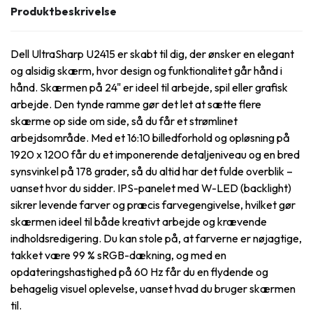
Produktbeskrivelse
Dell UltraSharp U2415 er skabt til dig, der ønsker en elegant
og alsidig skærm, hvor design og funktionalitet går hånd i
hånd. Skærmen på 24" er ideel til arbejde, spil eller grafisk
arbejde. Den tynde ramme gør det let at sætte flere
skærme op side om side, så du får et strømlinet
arbejdsområde. Med et 16:10 billedforhold og opløsning på
1920 x 1200 får du et imponerende detaljeniveau og en bred
synsvinkel på 178 grader, så du altid har det fulde overblik –
uanset hvor du sidder. IPS-panelet med W-LED (backlight)
sikrer levende farver og præcis farvegengivelse, hvilket gør
skærmen ideel til både kreativt arbejde og krævende
indholdsredigering. Du kan stole på, at farverne er nøjagtige,
takket være 99 % sRGB-dækning, og med en
opdateringshastighed på 60 Hz får du en flydende og
behagelig visuel oplevelse, uanset hvad du bruger skærmen
til.