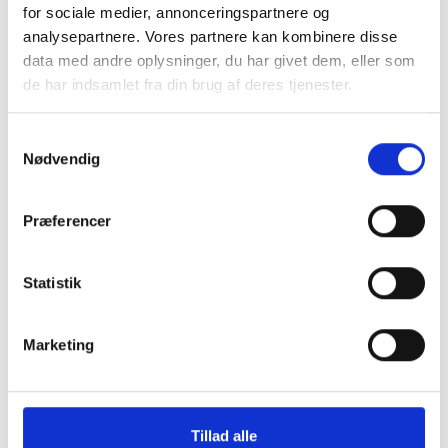
for sociale medier, annonceringspartnere og
analysepartnere. Vores partnere kan kombinere disse
data med andre oplysninger, du har givet dem, eller som
de har indsamlet fra din brug af deres tjenester.
Samtykkevalg
Nødvendig
Skærmbeskyttelse Samsung
Montering (OBS.
Præferencer
Galaxy S20
skærmbeskyttels
inkluderet!)
Statistik
149 kr.
TILFØJ
99 kr.
Marketing
Tillad alle