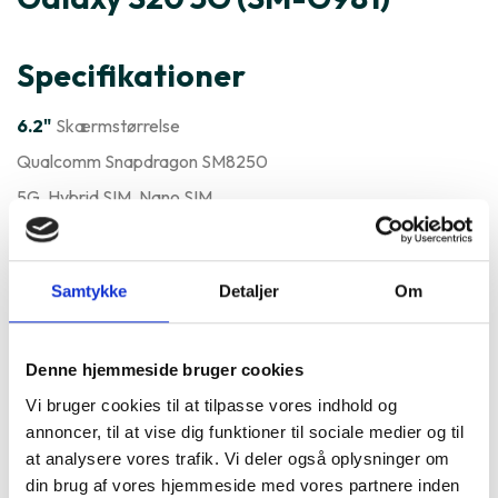
Specifikationer
6.2"
Skærmstørrelse
Qualcomm Snapdragon SM8250
5G
, Hybrid SIM
, Nano SIM
Varenummer
110315
Samsung Galaxy S20 5G (SM-
Samtykke
Detaljer
Om
G981) er ofte købt sammen
Denne hjemmeside bruger cookies
med
Vi bruger cookies til at tilpasse vores indhold og
annoncer, til at vise dig funktioner til sociale medier og til
at analysere vores trafik. Vi deler også oplysninger om
din brug af vores hjemmeside med vores partnere inden