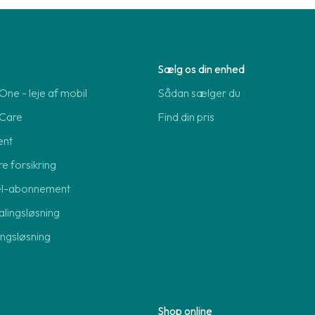
Sælg os din enhed
ne - leje af mobil
Sådan sælger du
Care
Find din pris
ent
re forsikring
el-abonnement
lingsløsning
lingsløsning
Shop online