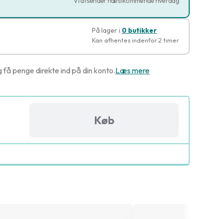
Vi afsender næstkommende hverdag
På lager i
0 butikker
Kan afhentes indenfor 2 timer
g få penge direkte ind på din konto.
Læs mere
Køb