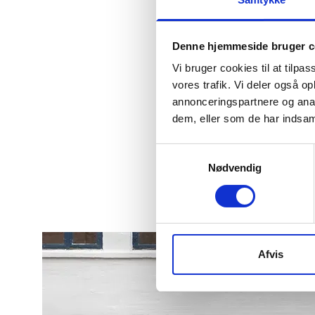
Derfor sk
Denne hjemmeside bruger c
Vi bruger cookies til at tilpas
vores trafik. Vi deler også 
Specifika
annonceringspartnere og anal
dem, eller som de har indsaml
Qualcomm Sna
Samtykkevalg
6.7"
Nødvendig
244088
Afvis