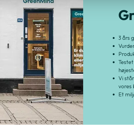
Gr
3 års 
Vurder
Produkt
Testet
højest
Vi står
vores 
Et mil