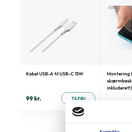
15 Pro
Kabel USB-A til USB-C 15W
Montering 
skærmbesky
inkluderet!)
99 kr.
ØJ
TILFØJ
99 kr.
Samtykke