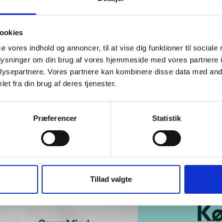
al du vælge Motorola Moto G85
ookies
se vores indhold og annoncer, til at vise dig funktioner til sociale
oplysninger om din brug af vores hjemmeside med vores partnere i
tioner
ysepartnere. Vores partnere kan kombinere disse data med andr
et fra din brug af deres tjenester.
pdragon SM6375
Navne
Præferencer
Statistik
Tillad valgte
Kø