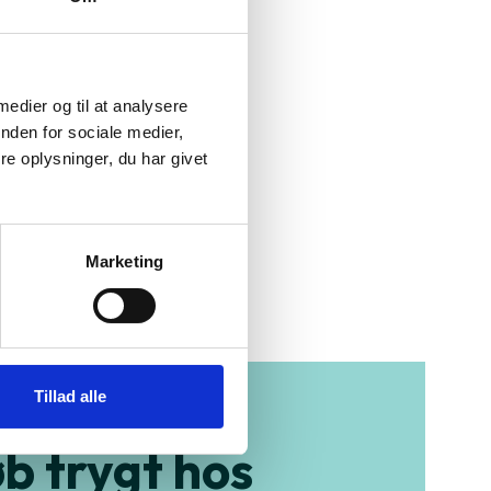
 medier og til at analysere
nden for sociale medier,
e oplysninger, du har givet
t på processoren
Skærmstørrelse
Marketing
Varenummer
Tillad alle
b trygt hos