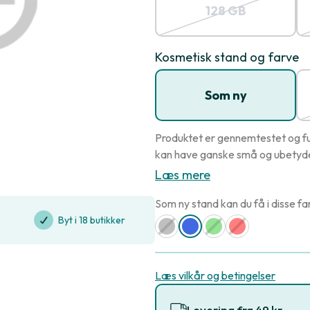
128 GB
Kosmetisk stand og farve
Som ny
Produktet er gennemtestet og fu
kan have ganske små og ubetydel
Læs mere
Som ny stand kan du få i disse fa
Byt i 18 butikker
Læs vilkår og betingelser
Levering fra 49 kr.