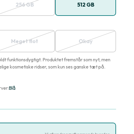
256 GB
512 GB
Meget flot
Okay
ldt funktionsdygtigt. Produktet fremstår som nyt, men
ige kosmetiske ridser, som kun ses ganske tæt på.
rver:
Blå