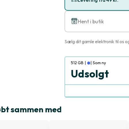
Hent i butik
Sælg dit gamle elektronik til os o
512 GB
|
|
Som ny
Udsolgt
købt sammen med