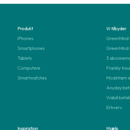
Produkt
Vi tilbyder
iPhones
GreenMind O
Smartphones
GreenMind 
Tablets
3 abonnem
Computere
Frankly Insu
Smartwatches
Modstrøm 
Anyday beta
Viabill beta
Erhverv
Inspiration
Hjælp