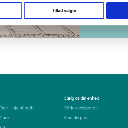
Find d
Tillad valgte
Sælg os din enhed
ne - leje af mobil
Sådan sælger du
Care
Find din pris
ent