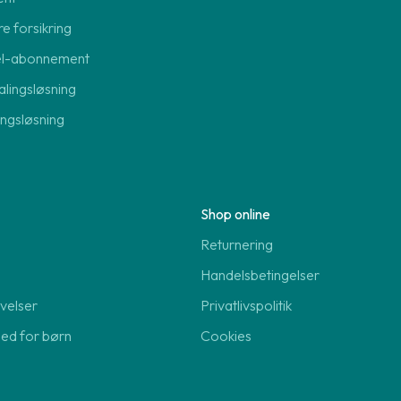
re forsikring
el-abonnement
lingsløsning
lingsløsning
Shop online
Returnering
Handelsbetingelser
velser
Privatlivspolitik
hed for børn
Cookies