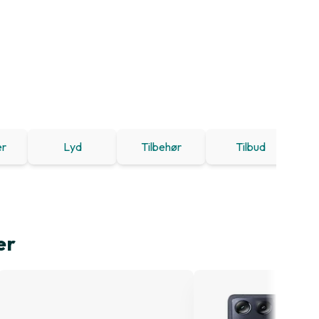
er
Lyd
Tilbehør
Tilbud
er