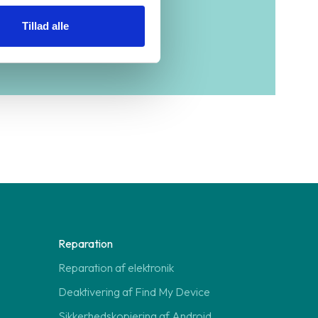
in lokale forretning
her
Tillad alle
Reparation
Reparation af elektronik
Deaktivering af Find My Device
Sikkerhedskopiering af Android