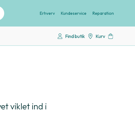
Erhverv
Kundeservice
Reparation
Find butik
Kurv
t viklet ind i