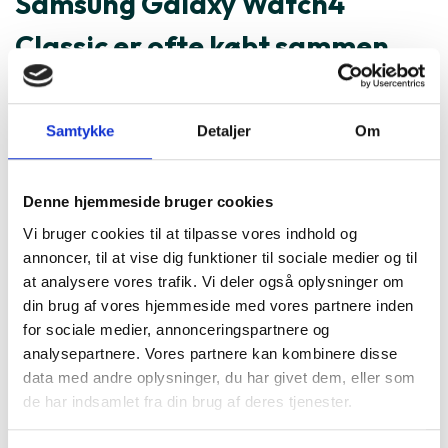
Samsung Galaxy Watch4
Classic er ofte købt sammen
med
Samtykke
Detaljer
Om
Denne hjemmeside bruger cookies
Vi bruger cookies til at tilpasse vores indhold og
annoncer, til at vise dig funktioner til sociale medier og til
at analysere vores trafik. Vi deler også oplysninger om
din brug af vores hjemmeside med vores partnere inden
for sociale medier, annonceringspartnere og
analysepartnere. Vores partnere kan kombinere disse
data med andre oplysninger, du har givet dem, eller som
de har indsamlet fra din brug af deres tjenester.
Skærmbeskyttelse Samsung
Montering (OBS.
Galaxy S23+
skærmbeskyttels