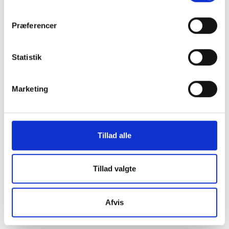
os i en af vores
Præferencer
mange
Statistik
butikker i hele
Marketing
Danmark
Tillad alle
Find din lokale forretning
her
Tillad valgte
Afvis