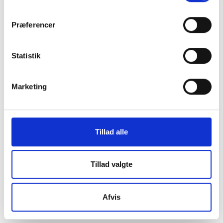
os i en af vores
Præferencer
mange
Statistik
butikker i hele
Marketing
Danmark
Tillad alle
Find din lokale forretning
her
Tillad valgte
Afvis