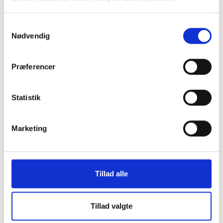
Montering (OBS.
Skærmbeskyttelse
Samtykkevalg
skærmbeskyttelse IKKE
Pro/14/16e/17e
Nødvendig
inkluderet!)
149 kr.
Præferencer
99 kr.
TILFØJ
Statistik
Marketing
Tillad alle
Tillad valgte