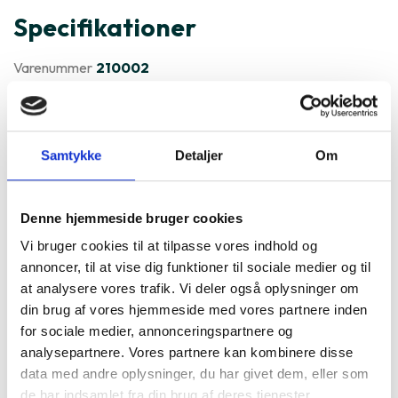
Specifikationer
Varenummer
210002
Sony PlayStation 4 Pro er ofte
købt sammen med
Samtykke
Detaljer
Om
Denne hjemmeside bruger cookies
Vi bruger cookies til at tilpasse vores indhold og
annoncer, til at vise dig funktioner til sociale medier og til
at analysere vores trafik. Vi deler også oplysninger om
din brug af vores hjemmeside med vores partnere inden
for sociale medier, annonceringspartnere og
analysepartnere. Vores partnere kan kombinere disse
data med andre oplysninger, du har givet dem, eller som
de har indsamlet fra din brug af deres tjenester.