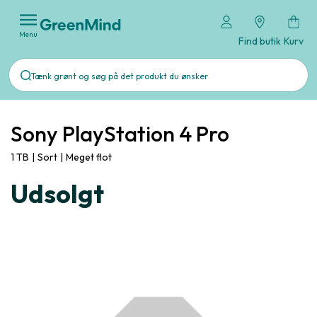
Menu
Find butik
Kurv
Sony PlayStation 4 Pro
1 TB
|
Sort
|
Meget flot
Udsolgt