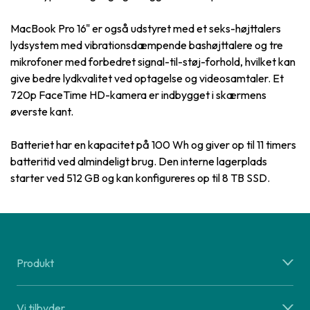
MacBook Pro 16" er også udstyret med et seks-højttalers
lydsystem med vibrationsdæmpende bashøjttalere og tre
mikrofoner med forbedret signal-til-støj-forhold, hvilket kan
give bedre lydkvalitet ved optagelse og videosamtaler. Et
720p FaceTime HD-kamera er indbygget i skærmens
øverste kant.
Batteriet har en kapacitet på 100 Wh og giver op til 11 timers
batteritid ved almindeligt brug. Den interne lagerplads
starter ved 512 GB og kan konfigureres op til 8 TB SSD.
Produkt
Vi tilbyder