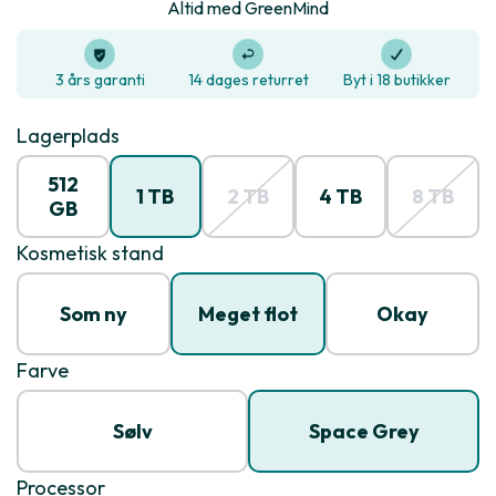
Altid med GreenMind
3 års garanti
14 dages returret
Byt i 18 butikker
Lagerplads
512
1 TB
2 TB
4 TB
8 TB
GB
Kosmetisk stand
Som ny
Meget flot
Okay
Farve
Sølv
Space Grey
Processor