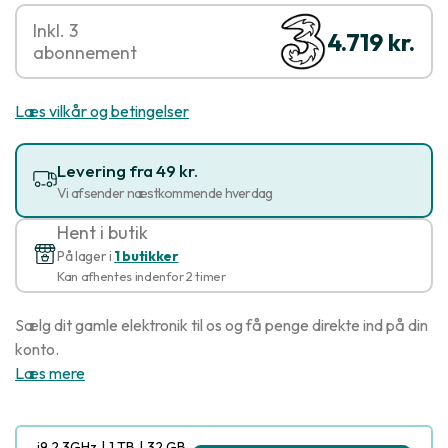
Inkl. 3
4.719 kr.
abonnement
Læs vilkår og betingelser
Levering fra 49 kr.
Vi afsender næstkommende hverdag
Hent i butik
På lager i
1 butikker
Kan afhentes indenfor 2 timer
Sælg dit gamle elektronik til os og få penge direkte ind på din
konto.
Læs mere
i9 2.3GHz
|
1 TB
|
32 GB