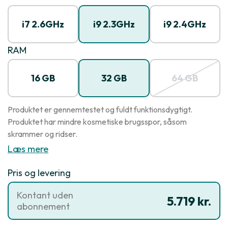
i7 2.6GHz
i9 2.3GHz
i9 2.4GHz
RAM
16 GB
32 GB
64 GB
Produktet er gennemtestet og fuldt funktionsdygtigt.
Produktet har mindre kosmetiske brugsspor, såsom
skrammer og ridser.
Læs mere
Pris og levering
Kontant uden
5.719 kr.
abonnement