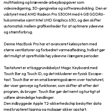
multitasking og krævende arbejdsopgaver som
videoredigering, 3D-gengivelse og softwareudvikling. Den er
udstyret med AMD Radeon Pro 5300M med 4 GB GDDR6-
hukommelse samt Intel UHD Graphics 630, og den skifter
automatisk mellem grafikenheder for at optimere ydeevne
og strømforbrug.
Denne MacBook Pro har et avanceret kølesystem med
større ventilatorer og forbedret varmeafledning, hvilket gør
det muligt at opretholde høj ydeevne i længere perioder.
Tastaturet er et baggrundsbelyst Magic Keyboard med
Touch Bar og Touch ID, og det inkluderer en fysisk Escape-
tast. Touch Bar er en smal berøringsskærm over tastaturet,
der viser genveje og funktioner, som skifter alt efter det
program, du bruger. Touch Bar gør det nemt og hurtigt at
udføre almindelige handlinger.
Den indbyggede Apple T2-sikkerhedschip beskytter data
med krypteret lagring og muliggør sikker opstart.