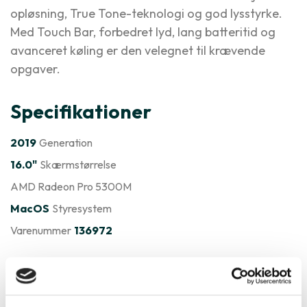
opløsning, True Tone-teknologi og god lysstyrke.
Med Touch Bar, forbedret lyd, lang batteritid og
avanceret køling er den velegnet til krævende
opgaver.
Specifikationer
2019
Generation
16.0"
Skærmstørrelse
AMD Radeon Pro 5300M
MacOS
Styresystem
Varenummer
136972
Apple MacBook Pro 16" 2019
A2141 er ofte købt sammen