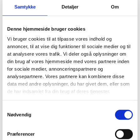
A2141 er ofte købt sammen
Samtykke
Detaljer
Om
med
Denne hjemmeside bruger cookies
Vi bruger cookies til at tilpasse vores indhold og
annoncer, til at vise dig funktioner til sociale medier og til
at analysere vores trafik. Vi deler også oplysninger om
din brug af vores hjemmeside med vores partnere inden
for sociale medier, annonceringspartnere og
analysepartnere. Vores partnere kan kombinere disse
data med andre oplysninger, du har givet dem, eller som
de har indsamlet fra din brug af deres tjenester.
Samtykkevalg
Nødvendig
MacBook Pro 16" 2019 A2141
MacBook Pro 16" 
Præferencer