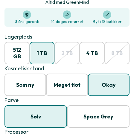
Altid med GreenMind
3 års garanti
14 dages returret
Byt i 18 butikker
Lagerplads
512
1 TB
2 TB
4 TB
8 TB
GB
Kosmetisk stand
Som ny
Meget flot
Okay
Farve
Sølv
Space Grey
Processor