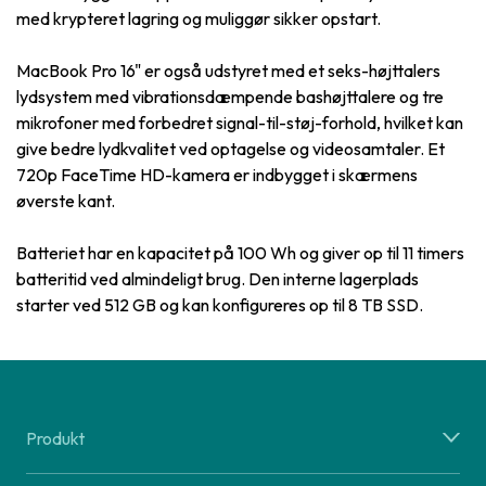
med krypteret lagring og muliggør sikker opstart.
MacBook Pro 16" er også udstyret med et seks-højttalers
lydsystem med vibrationsdæmpende bashøjttalere og tre
mikrofoner med forbedret signal-til-støj-forhold, hvilket kan
give bedre lydkvalitet ved optagelse og videosamtaler. Et
720p FaceTime HD-kamera er indbygget i skærmens
øverste kant.
Batteriet har en kapacitet på 100 Wh og giver op til 11 timers
batteritid ved almindeligt brug. Den interne lagerplads
starter ved 512 GB og kan konfigureres op til 8 TB SSD.
Produkt