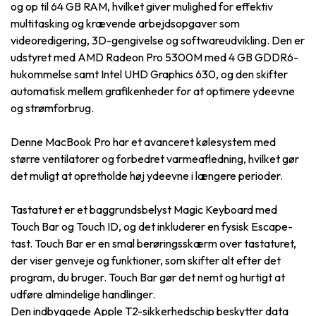
og op til 64 GB RAM, hvilket giver mulighed for effektiv
multitasking og krævende arbejdsopgaver som
videoredigering, 3D-gengivelse og softwareudvikling. Den er
udstyret med AMD Radeon Pro 5300M med 4 GB GDDR6-
hukommelse samt Intel UHD Graphics 630, og den skifter
automatisk mellem grafikenheder for at optimere ydeevne
og strømforbrug.
Denne MacBook Pro har et avanceret kølesystem med
større ventilatorer og forbedret varmeafledning, hvilket gør
det muligt at opretholde høj ydeevne i længere perioder.
Tastaturet er et baggrundsbelyst Magic Keyboard med
Touch Bar og Touch ID, og det inkluderer en fysisk Escape-
tast. Touch Bar er en smal berøringsskærm over tastaturet,
der viser genveje og funktioner, som skifter alt efter det
program, du bruger. Touch Bar gør det nemt og hurtigt at
udføre almindelige handlinger.
Den indbyggede Apple T2-sikkerhedschip beskytter data