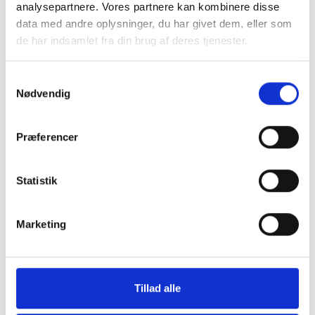
analysepartnere. Vores partnere kan kombinere disse
data med andre oplysninger, du har givet dem, eller som
de har indsamlet fra din brug af deres tjenester.
Samtykkevalg
Nødvendig
Laptop Sleeve 13"-14"
Montering (OBS.
skærmbeskyttels
Præferencer
inkluderet!)
199 kr.
TILFØJ
Statistik
99 kr.
Marketing
Tillad alle