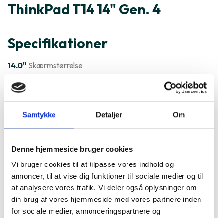
ThinkPad T14 14" Gen. 4
Specifikationer
14.0"
Skærmstørrelse
Windows
Styresystem
Varenummer
217832
Samtykke
Detaljer
Om
Lenovo ThinkPad T14 14" Gen. 4
er ofte købt sammen med
Denne hjemmeside bruger cookies
Vi bruger cookies til at tilpasse vores indhold og
annoncer, til at vise dig funktioner til sociale medier og til
at analysere vores trafik. Vi deler også oplysninger om
din brug af vores hjemmeside med vores partnere inden
for sociale medier, annonceringspartnere og