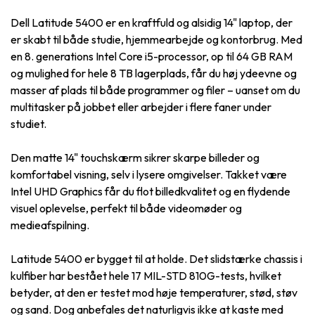
Dell Latitude 5400 er en kraftfuld og alsidig 14" laptop, der
er skabt til både studie, hjemmearbejde og kontorbrug. Med
en 8. generations Intel Core i5-processor, op til 64 GB RAM
og mulighed for hele 8 TB lagerplads, får du høj ydeevne og
masser af plads til både programmer og filer – uanset om du
multitasker på jobbet eller arbejder i flere faner under
studiet.
Den matte 14" touchskærm sikrer skarpe billeder og
komfortabel visning, selv i lysere omgivelser. Takket være
Intel UHD Graphics får du flot billedkvalitet og en flydende
visuel oplevelse, perfekt til både videomøder og
medieafspilning.
Latitude 5400 er bygget til at holde. Det slidstærke chassis i
kulfiber har bestået hele 17 MIL-STD 810G-tests, hvilket
betyder, at den er testet mod høje temperaturer, stød, støv
og sand. Dog anbefales det naturligvis ikke at kaste med