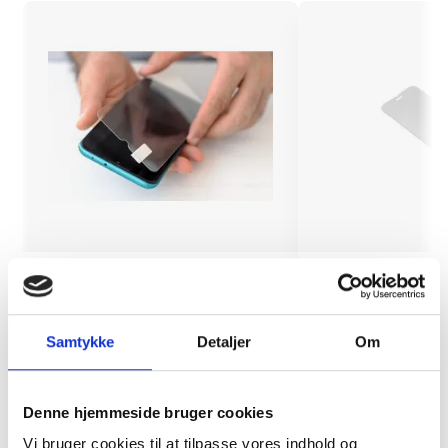
Montering (OBS.
Skærmbeskyttelse
skærmbeskyttelse IKKE
Pro/14/16e/17e
inkluderet!)
Samtykke
Detaljer
Om
149 kr.
99 kr.
TILFØJ
Denne hjemmeside bruger cookies
Vi bruger cookies til at tilpasse vores indhold og