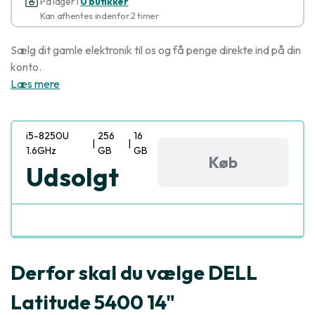
På lager i
0 butikker
Kan afhentes indenfor 2 timer
Sælg dit gamle elektronik til os og få penge direkte ind på din
konto.
Læs mere
i5-8250U
256
16
|
|
1.6GHz
GB
GB
Køb
Udsolgt
Derfor skal du vælge DELL
Latitude 5400 14"