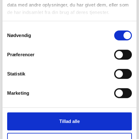
data med andre oplysninger, du har givet dem, eller som
de har indsamlet fra din brug af deres tjenester.
Samtykkevalg
Nødvendig
Montering (OBS.
Skærmbeskyttelse
skærmbeskyttelse IKKE
Pro/14/16e/17e
Præferencer
inkluderet!)
149 kr.
99 kr.
Statistik
TILFØJ
Marketing
Tillad alle