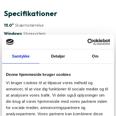
Specifikationer
15.0"
Skærmstørrelse
Windows
Styresystem
Varenummer
533223
DELL Precision 5570 15" er ofte
Samtykke
Detaljer
Om
købt sammen med
Denne hjemmeside bruger cookies
Vi bruger cookies til at tilpasse vores indhold og
annoncer, til at vise dig funktioner til sociale medier og til
at analysere vores trafik. Vi deler også oplysninger om
din brug af vores hjemmeside med vores partnere inden
for sociale medier, annonceringspartnere og
analysepartnere. Vores partnere kan kombinere disse