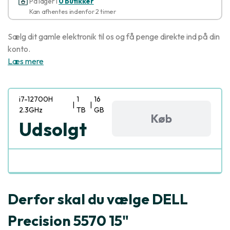
På lager i
0 butikker
Kan afhentes indenfor 2 timer
Sælg dit gamle elektronik til os og få penge direkte ind på din
konto.
Læs mere
i7-12700H
1
16
|
|
2.3GHz
TB
GB
Køb
Udsolgt
Derfor skal du vælge DELL
Precision 5570 15"