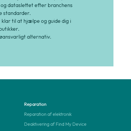
 og dataslettet efter branchens
e standarder.
 klar til at hjælpe og guide dig i
butikker.
jøansvarligt alternativ.
Reparation
Reparation af elektronik
Deaktivering af Find My Device