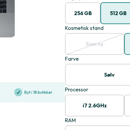
256 GB
512 GB
Kosmetisk stand
Som ny
Farve
Sølv
Processor
Byt i 18 butikker
i7 2.6GHz
RAM