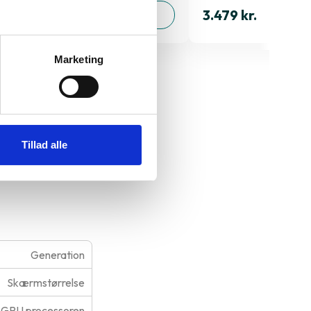
3.889 kr.
3.479 kr.
TILFØJ
Marketing
" 2018
Tillad alle
Generation
Skærmstørrelse
GPU processoren