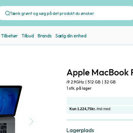
Tilbehør
Tilbud
Brands
Sælg din enhed
Apple MacBook P
i9 2.9GHz
|
512 GB
|
32 GB
1 stk, på lager
Lagerplads