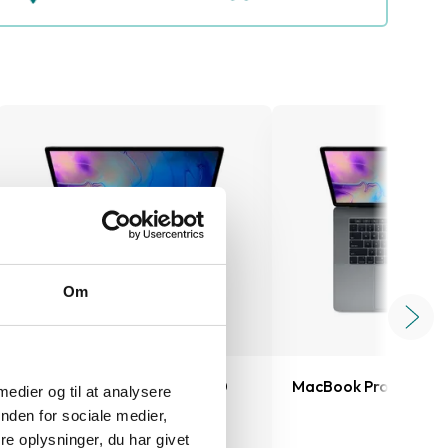
Om
MacBook Pro 15" 2018 A1990
MacBook Pro 15" 201
 medier og til at analysere
nden for sociale medier,
e oplysninger, du har givet