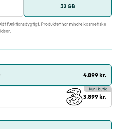
32 GB
ldt funktionsdygtigt. Produktet har mindre kosmetiske
idser.
4.899 kr.
t
Kun i butik
3.899 kr.