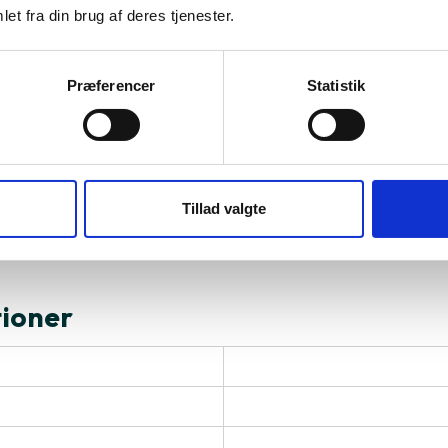
et fra din brug af deres tjenester.
3.869 kr.
TILFØJ
TILFØJ
Præferencer
Statistik
al du vælge Apple MacBook Pro 15
Tillad valgte
tioner