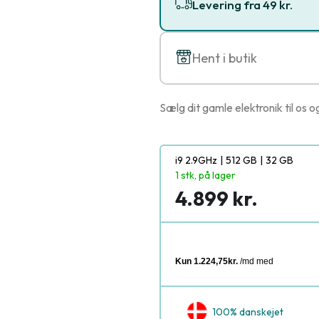
Levering fra 49 kr.
Hent i butik
Sælg dit gamle elektronik til os o
i9 2.9GHz
|
512 GB
|
32 GB
1 stk, på lager
4.899 kr.
100% danskejet