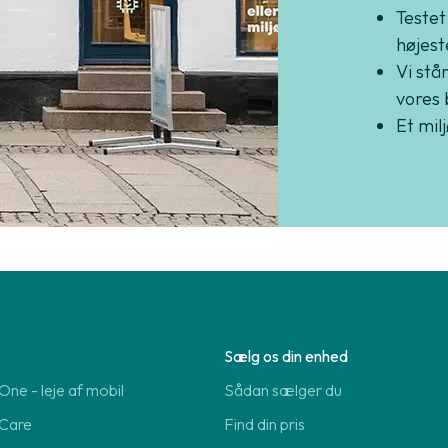
Testet
højest
Vi står
vores 
Et mil
Sælg os din enhed
ne - leje af mobil
Sådan sælger du
Care
Find din pris