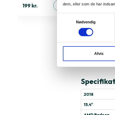
dem, eller som de har indsaml
199 kr.
4.629 kr.
ØJ
TILFØJ
Samtykkevalg
Nødvendig
Derfor sk
Afvis
A1990
Specifika
2018
15.4"
AMD Radeon