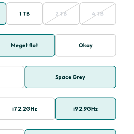
1 TB
2 TB
4 TB
Meget flot
Okay
Space Grey
i7 2.2GHz
i9 2.9GHz