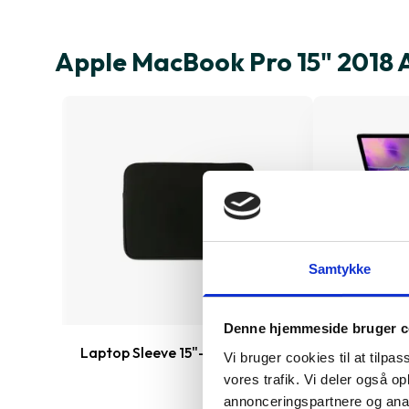
Apple MacBook Pro 15" 2018 
Samtykke
Denne hjemmeside bruger c
2251
Laptop Sleeve 15"-16"
MacBook Pr
Vi bruger cookies til at tilpas
vores trafik. Vi deler også 
annonceringspartnere og anal