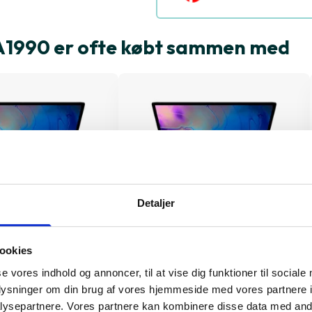
A1990 er ofte købt sammen med
Detaljer
ookies
o 15" 2018 A1990
MacBook Pro 15" 2018 A1990
se vores indhold og annoncer, til at vise dig funktioner til sociale
oplysninger om din brug af vores hjemmeside med vores partnere i
ysepartnere. Vores partnere kan kombinere disse data med andr