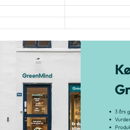
Kø
Gr
3 års 
Vurder
Produkt