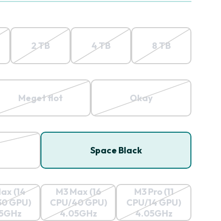
2 TB
4 TB
8 TB
Meget flot
Okay
Space Black
ax (14
M3 Max (16
M3 Pro (11
30 GPU)
CPU/40 GPU)
CPU/14 GPU)
05GHz
4.05GHz
4.05GHz