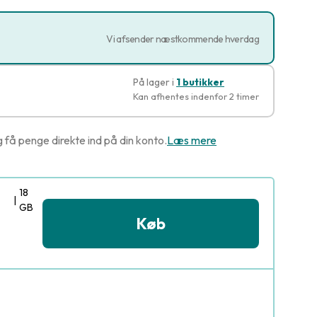
Vi afsender næstkommende hverdag
På lager i
1 butikker
Kan afhentes indenfor 2 timer
g få penge direkte ind på din konto.
Læs mere
18
|
GB
Køb