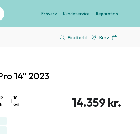
Erhverv
Kundeservice
Reparation
Find butik
Kurv
ro 14" 2023
12
18
14.359 kr.
|
B
GB