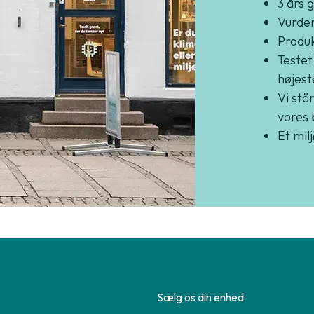
3 års 
Vurder
Produkt
Testet
højest
Vi står
vores 
Et mil
Sælg os din enhed