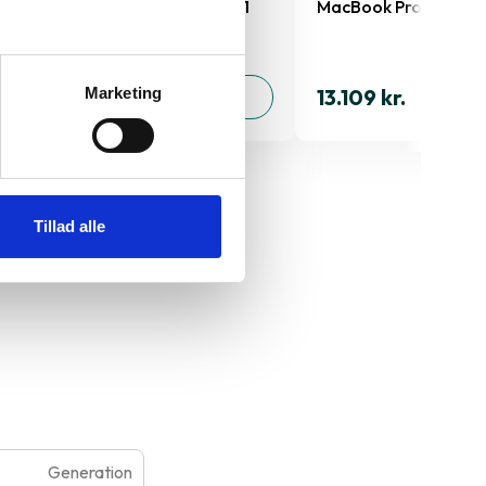
MacBook Pro 16" 2023 A2991
MacBook Pro 14" 20
16.879 kr.
13.109 kr.
Marketing
TILFØJ
Tillad alle
" 2023
Generation