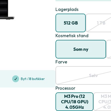
Lagerplads
512 GB
1 TB
Kosmetisk stand
Som ny
Farve
Sølv
Byt i 18 butikker
Processor
M3 Pro (12
M3 M
CPU/18 GPU)
CPU/
4.05GHz
4.