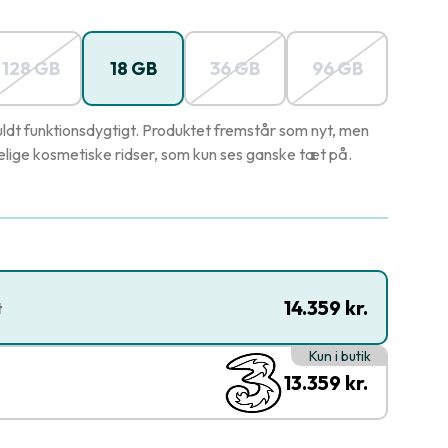
128 GB
18 GB
36 GB
96 GB
ldt funktionsdygtigt. Produktet fremstår som nyt, men
ige kosmetiske ridser, som kun ses ganske tæt på.
14.359 kr.
t
Kun i butik
13.359 kr.