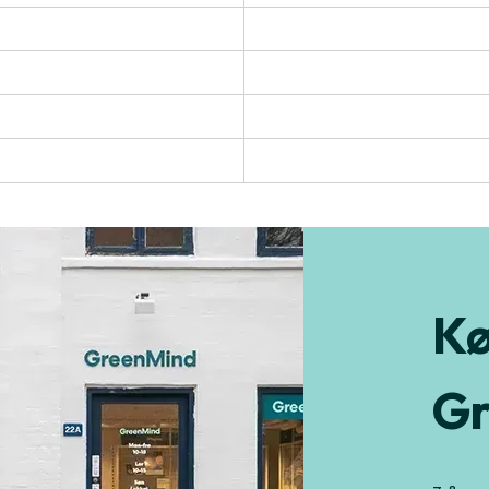
Kø
Gr