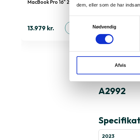
2779
MacBook Pro 16" 2023 A2991
MacBook Pr
dem, eller som de har indsaml
Samtykkevalg
13.979 kr.
11.599 kr.
Nødvendig
ØJ
TILFØJ
Afvis
Derfor sk
A2992
Specifika
2023