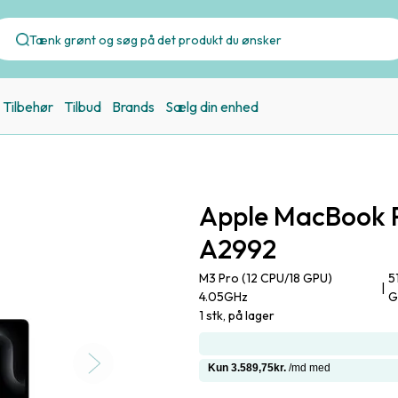
Tilbehør
Tilbud
Brands
Sælg din enhed
Apple MacBook P
A2992
M3 Pro (12 CPU/18 GPU)
5
|
4.05GHz
G
1 stk, på lager