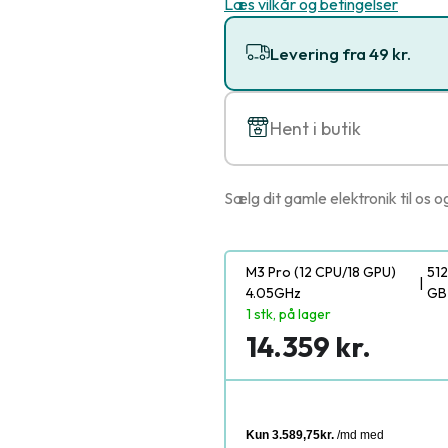
Læs vilkår og betingelser
Levering fra 49 kr.
Hent i butik
Sælg dit gamle elektronik til os o
M3 Pro (12 CPU/18 GPU)
512
|
4.05GHz
GB
1 stk, på lager
14.359 kr.