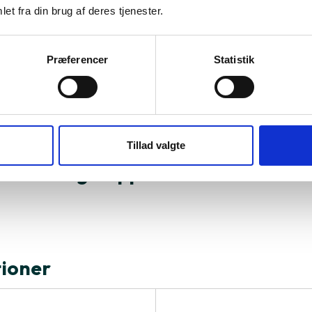
o 14" 2023 A2918
MacBook Pro 16" 2023 A2991
et fra din brug af deres tjenester.
18.759 kr.
Præferencer
Statistik
TILFØJ
TILFØJ
Tillad valgte
al du vælge Apple MacBook Pro 14
tioner