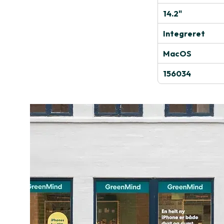
14.2"
Integreret
MacOS
156034