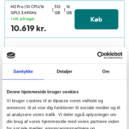
M2 Pro (10 CPU/16
512
16
|
|
GPU) 3.49GHz
GB
GB
Køb
1 stk, på lager
10.619 kr.
Samtykke
Detaljer
Om
100% danskejet
Byt i 18 butikker
Hurtig levering
Denne hjemmeside bruger cookies
Derfor skal du vælge Apple
Vi bruger cookies til at tilpasse vores indhold og
annoncer, til at vise dig funktioner til sociale medier og til
MacBook Pro 14" 2023 A2779
at analysere vores trafik. Vi deler også oplysninger om
din brug af vores hjemmeside med vores partnere inden
for sociale medier, annonceringspartnere og