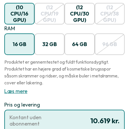
M2 Pro
M2 Pro
M2 Max
M2 Max
(10
(12
(12
(12
CPU/16
CPU/19
CPU/30
CPU/38
GPU)
GPU)
GPU)
GPU)
3.49GHz
3.49GHz
3.68GHz
3.68GHz
RAM
16 GB
32 GB
64 GB
96 GB
Produktet er gennemtestet og fuldt funktionsdygtigt.
Produktet har en højere grad af kosmetiske brugsspor
såsom skrammer og ridser, og måske buler i metalramme,
cover eller lakering.
Læs mere
Pris og levering
Kontant uden
10.619 kr.
abonnement