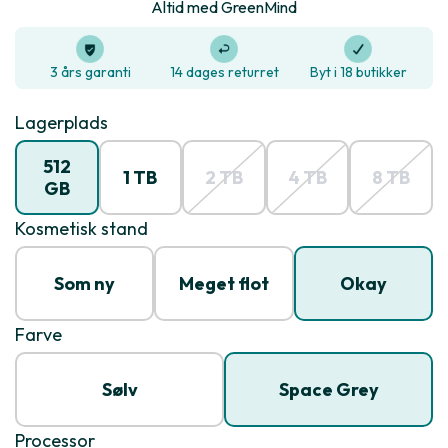
Altid med GreenMind
3 års garanti
14 dages returret
Byt i 18 butikker
Lagerplads
512
1 TB
2 TB
4 TB
8 TB
GB
Kosmetisk stand
Som ny
Meget flot
Okay
Farve
Sølv
Space Grey
Processor