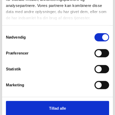
Specifikationer
analysepartnere. Vores partnere kan kombinere disse
data med andre oplysninger, du har givet dem, eller som
2023
Generation
de har indsamlet fra din brug af deres tjenester.
14.2"
Skærmstørrelse
Integreret
Samtykkevalg
Nødvendig
MacOS
Styresystem
Varenummer
133688
Præferencer
Apple MacBook Pro 14" 2023
Statistik
A2779 er ofte købt sammen
med
Marketing
Tillad alle