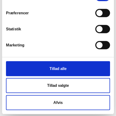
os i en af vores
Præferencer
mange
Statistik
butikker i hele
Marketing
Danmark
Tillad alle
Find din lokale forretning
her
Tillad valgte
Afvis