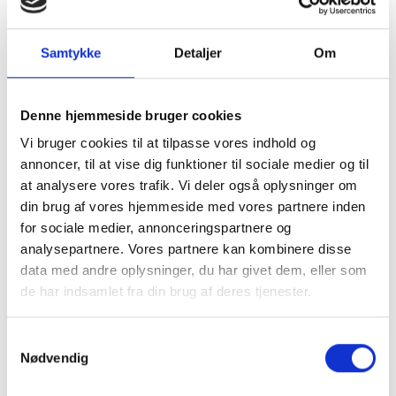
Samtykke
Detaljer
Om
Denne hjemmeside bruger cookies
Vi bruger cookies til at tilpasse vores indhold og
annoncer, til at vise dig funktioner til sociale medier og til
at analysere vores trafik. Vi deler også oplysninger om
din brug af vores hjemmeside med vores partnere inden
for sociale medier, annonceringspartnere og
Montering (OBS.
Skærmbeskyttelse
analysepartnere. Vores partnere kan kombinere disse
skærmbeskyttelse IKKE
Pro/14/16e/17e
data med andre oplysninger, du har givet dem, eller som
inkluderet!)
de har indsamlet fra din brug af deres tjenester.
149 kr.
99 kr.
TILFØJ
Samtykkevalg
Nødvendig