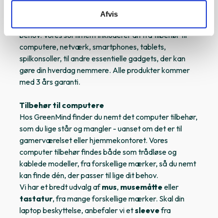
af billigt tilbehør til elektronik. Uanset om du er på
udkig efter en ny mus, oplader, router, tastatur,
Afvis
controller m.m., har vi noget for enhver smag og
behov. Vores sortiment inkluderer alt fra tilbehør til
computere, netværk, smartphones, tablets,
spilkonsoller, til andre essentielle gadgets, der kan
gøre din hverdag nemmere. Alle produkter kommer
med 3 års garanti.
Tilbehør til computere
Hos GreenMind finder du nemt det computer tilbehør,
som du lige står og mangler - uanset om det er til
gamerværelset eller hjemmekontoret. Vores
computer tilbehør findes både som trådløse og
kablede modeller, fra forskellige mærker, så du nemt
kan finde dén, der passer til lige dit behov.
Vi har et bredt udvalg af
mus
,
musemåtte
eller
tastatur
, fra mange forskellige mærker. Skal din
laptop beskyttelse, anbefaler vi et
sleeve
fra