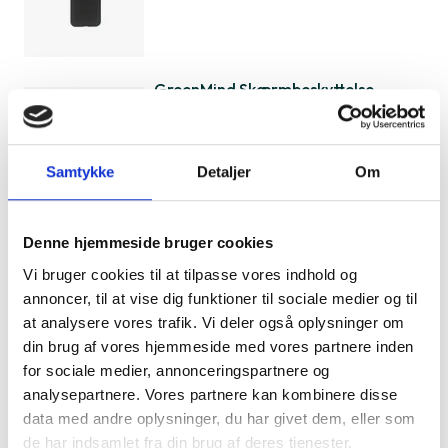
GreenMind Skærmbeskyttelse
Samsung Galaxy S23
149 kr.
Samtykke
Detaljer
Om
GreenMind Skærmbeskyttelse
Denne hjemmeside bruger cookies
Samsung Galaxy S22
Vi bruger cookies til at tilpasse vores indhold og
149 kr.
annoncer, til at vise dig funktioner til sociale medier og til
at analysere vores trafik. Vi deler også oplysninger om
din brug af vores hjemmeside med vores partnere inden
for sociale medier, annonceringspartnere og
GreenMind Cover iPhone 15 Pro Max
analysepartnere. Vores partnere kan kombinere disse
199 kr.
data med andre oplysninger, du har givet dem, eller som
de har indsamlet fra din brug af deres tjenester.