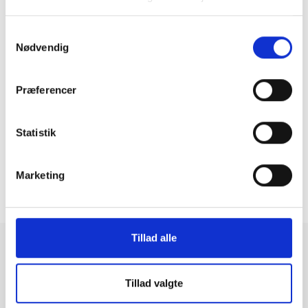
Samtykkevalg
Nødvendig
GreenMind Skærmbeskyttelse
iPhone 12 Mini
Præferencer
199 kr.
Statistik
Marketing
3
1
2
4
...
18
49-72 af 431
Tillad alle
Tilbehør til elektronik
Tillad valgte
Hos GreenMind finder du altid et omfattende udvalg