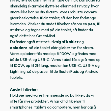
sikret, hvis du kommer til at tabe den. Du kan både få
almindelig skærmbeskyttelse eller med Privacy, hvor
andre ikke kan se din skærm. Vores robuste
covers
giver beskyttelse til din tablet, så den kan forlænge
levetiden. Ønsker du andet tilbehør såsom en
pen
, til
at skrive og tegne med på din tablet, så finder du
også dette hos GreenMind.
Du finder også et stort udvalg af
kabler
og
opladere
, så din tablet aldrig løber tør for strøm.
Vores opladere fås med op til 100W, og findes med
både USB-A og USB-C. Vores kabel fås også med op
til 100W, op til 2M lang, med enten USB-C, USB-A og
Lightning, så de passer til de fleste iPads og Android
tablets.
Andet tilbehør
Hold øje med vores hjemmeside og butikker, da vi
ofte får nye produkter. Vi har altid tilbehør til
smartphones, tablets og computere, men har også