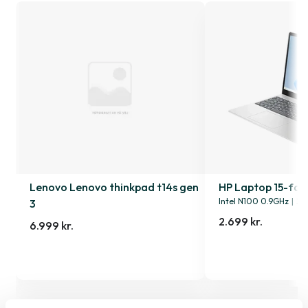
Lenovo Lenovo thinkpad t14s gen
HP Laptop 15-fd0
Intel N100 0.9GHz
|
25
3
2.699 kr.
6.999 kr.