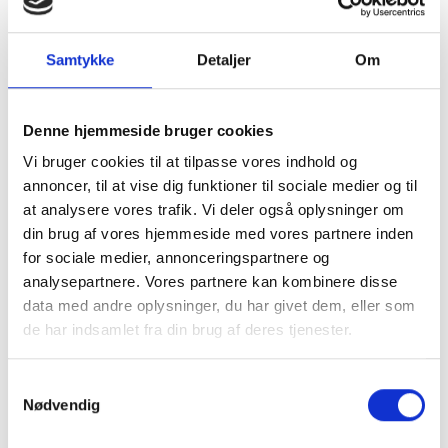
Samtykke
Detaljer
Om
Denne hjemmeside bruger cookies
Vi bruger cookies til at tilpasse vores indhold og
annoncer, til at vise dig funktioner til sociale medier og til
at analysere vores trafik. Vi deler også oplysninger om
din brug af vores hjemmeside med vores partnere inden
for sociale medier, annonceringspartnere og
Montering (OBS.
Skærmbeskyttelse
analysepartnere. Vores partnere kan kombinere disse
skærmbeskyttelse IKKE
Pro/14/16e/17e
data med andre oplysninger, du har givet dem, eller som
inkluderet!)
de har indsamlet fra din brug af deres tjenester.
149 kr.
99 kr.
TILFØJ
Samtykkevalg
Nødvendig