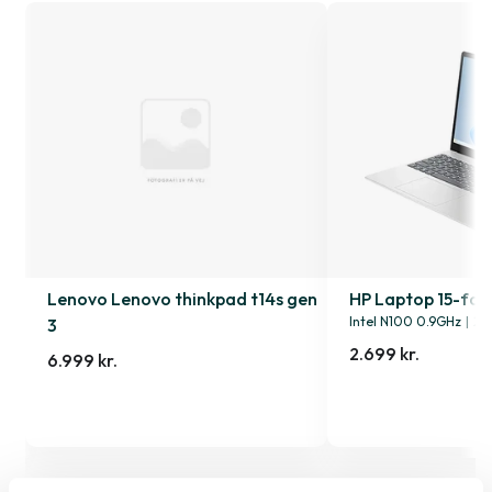
Lenovo Lenovo thinkpad t14s gen
HP Laptop 15-fd0
Intel N100 0.9GHz
|
25
3
2.699 kr.
6.999 kr.