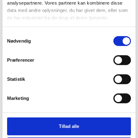
analysepartnere. Vores partnere kan kombinere disse
data med andre oplysninger, du har givet dem, eller som
de har indsamlet fra din brug af deres tjenester.
Samtykkevalg
Nødvendig
o
Skærmbeskyttelse iPhone X/Xs/11
Skærmbeskyttelse
Pro
Pro
Præferencer
199 kr.
149 kr.
TILFØJ
Statistik
Marketing
Tillad alle