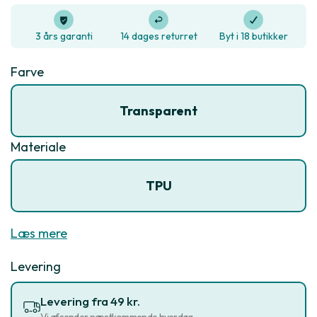
3 års garanti
14 dages returret
Byt i 18 butikker
Farve
Transparent
Materiale
TPU
Læs mere
Levering
Levering fra 49 kr.
Vi afsender næstkommende hverdag