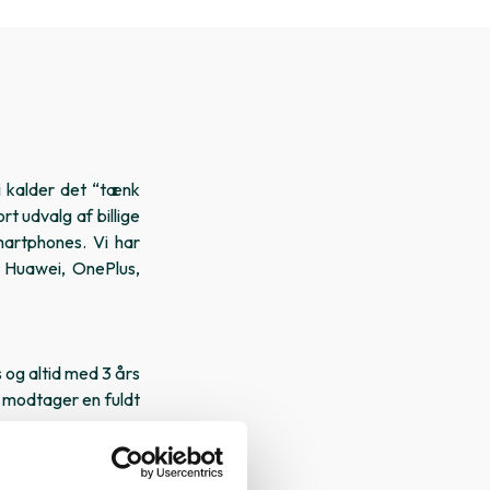
Vi kalder det “tænk
t udvalg af billige
martphones. Vi har
 Huawei, OnePlus,
 og altid med 3 års
du modtager en fuldt
nde; Som ny, Meget