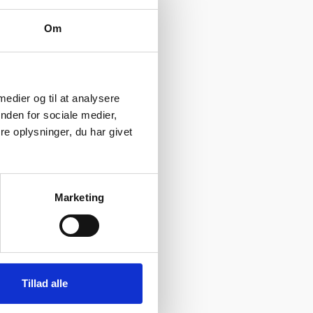
 dem alle er, at de
Om
n masse år.
altid 3 års garanti
 medier og til at analysere
nMind Når du køber
nden for sociale medier,
e oplysninger, du har givet
il ethvert behov og
udfører de fleste
Marketing
d sikrer vi, at din
 som har mange år
og er det ikke den
Tillad alle
ervedele af højeste
areret hos os, være