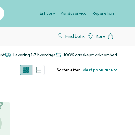
Erhverv
Kundeservice
Reparation
Find butik
Kurv
nti
Levering 1-3 hverdage
100% danskejet virksomhed
Sorter efter:
Mest populære