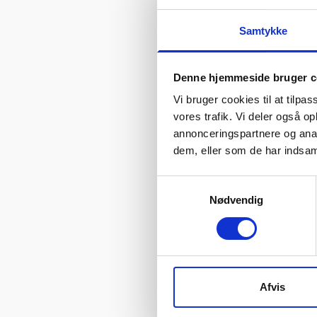
flot og Okay. Pris
alle er fuldtfunkti
Samtykke
Selvom du køber di
Telefoner med 3 år
Denne hjemmeside bruger c
Du kan være helt t
Vi bruger cookies til at tilpas
og 14 dages fuld 
vores trafik. Vi deler også 
brugt frem for nyt
annonceringspartnere og anal
dem, eller som de har indsaml
Fordelagtige pr
budget.
Samtykkevalg
Hurtige reparat
Nødvendig
reparationer, mens
Højkvalitets re
telefon virker p
tilbage at leve i.
I dag findes der e
Afvis
samme kvalitet man
kvalitet, når vi a