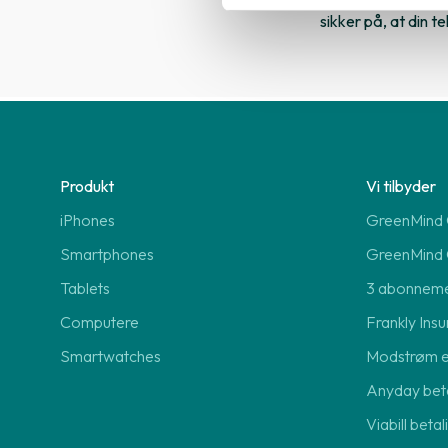
sikker på, at din t
Produkt
Vi tilbyder
iPhones
GreenMind O
Smartphones
GreenMind 
Tablets
3 abonnem
Computere
Frankly Insu
Smartwatches
Modstrøm 
Anyday beta
Viabill beta