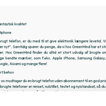
fantastisk kvalitet
rtphone
ugt telefon, er du med til at give elektronik længere levetid. 
er nyt”. Samtidig sparer du penge, da vi hos GreenMind har et stor
er. Hos GreenMind finder du altid et stort udvalg af brugte s
nge kendte mærker, som f.eks. Apple iPhone, Samsung Galaxy,
oogle, Xioami og mange flere!
vert behov
 os modtager du en brugt telefon uden abonnement til en god pris
 brugte telefoner er renset, nulstillet, testet og nyistandsat, så 
artphone med mange år tilbage at leve i.
t telefon afhænger af det prisniveau, du vælger. Vi har tre sta