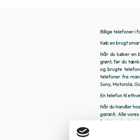
Billige telefoner i 
Køb en brugt sma
Når du køber en br
grønt, før du tænk
og brugte telefon
telefoner fra ma
Sony, Motorola, G
En telefon til eth
Når du handler hos
garanti. Alle vores
funktionsdygtig sm
Standen af en brug