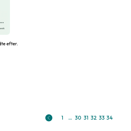
dte efter.
1
...
30
31
32
33
34