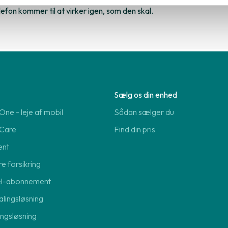
elefon kommer til at virker igen, som den skal.
Sælg os din enhed
ne - leje af mobil
Sådan sælger du
Care
Find din pris
ent
re forsikring
el-abonnement
lingsløsning
lingsløsning