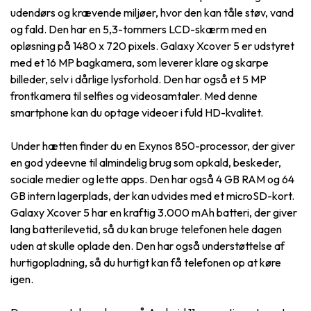
udendørs og krævende miljøer, hvor den kan tåle støv, vand
og fald. Den har en 5,3-tommers LCD-skærm med en
opløsning på 1480 x 720 pixels. Galaxy Xcover 5 er udstyret
med et 16 MP bagkamera, som leverer klare og skarpe
billeder, selv i dårlige lysforhold. Den har også et 5 MP
frontkamera til selfies og videosamtaler. Med denne
smartphone kan du optage videoer i fuld HD-kvalitet.
Under hætten finder du en Exynos 850-processor, der giver
en god ydeevne til almindelig brug som opkald, beskeder,
sociale medier og lette apps. Den har også 4 GB RAM og 64
GB intern lagerplads, der kan udvides med et microSD-kort.
Galaxy Xcover 5 har en kraftig 3.000 mAh batteri, der giver
lang batterilevetid, så du kan bruge telefonen hele dagen
uden at skulle oplade den. Den har også understøttelse af
hurtigopladning, så du hurtigt kan få telefonen op at køre
igen.