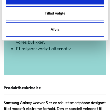
3 års garanti og hurtig levering.
Vurderet som fremragende på Trustpilot.
Tillad valgte
Produkter i høj kvalitet til skarpe priser.
Testet og dataslettet efter branchens
højeste standarder.
Afvis
Vi står klar til at hjælpe og guide dig i
vores butikker.
Et miljøansvarligt alternativ.
Produktbeskrivelse
Samsung Galaxy Xcover 5 er en robust smartphone designet
til at modstå ekstreme forhold. Den er specielt velegnet til