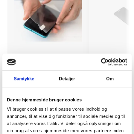
Montering (OBS.
Skærmbeskyttelse
skærmbeskyttelse IKKE
Pro/14/16e/17e
Samtykke
Detaljer
Om
inkluderet!)
149 kr.
99 kr.
TILFØJ
Denne hjemmeside bruger cookies
Vi bruger cookies til at tilpasse vores indhold og
annoncer, til at vise dig funktioner til sociale medier og til
at analysere vores trafik. Vi deler også oplysninger om
din brug af vores hjemmeside med vores partnere inden