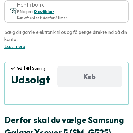
Hent i butik
På lager i
0 butikker
Kan afhentes indenfor 2 timer
Sælg dit gamle elektronik til os og få penge direkte ind på din
konto.
Læs mere
64 GB
|
|
Som ny
Køb
Udsolgt
Derfor skal du vælge Samsung
Galaxy Xcover 5 (SM-G525)