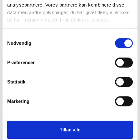
analysepartnere. Vores partnere kan kombinere disse
data med andre oplysninger, du har givet dem, eller som
de har indsamlet fra din brug af deres tjenester.
Samtykkevalg
Nødvendig
Montering (OBS.
Skærmbeskyttelse
Præferencer
skærmbeskyttelse IKKE
Pro/14/16e/17e
inkluderet!)
149 kr.
Statistik
99 kr.
TILFØJ
Marketing
Tillad alle