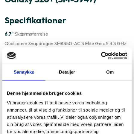
Specifikationer
6.7"
Skærmstørrelse
Qualcomm Snapdragon SM8850-AC 8 Elite Gen. 5 3.8 GHz
5G
Varenummer
457199
Samtykke
Detaljer
Om
Samsung Galaxy S26+ (SM-
S947) er ofte købt sammen med
Denne hjemmeside bruger cookies
Vi bruger cookies til at tilpasse vores indhold og
annoncer, til at vise dig funktioner til sociale medier og til
at analysere vores trafik. Vi deler også oplysninger om
din brug af vores hjemmeside med vores partnere inden
for sociale medier, annonceringspartnere og