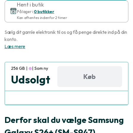
Hent i butik
På lager i
0 butikker
Kan afhentes indenfor 2 timer
Sælg dit gamle elektronik til os og få penge direkte ind på din
konto.
Læs mere
256 GB
|
|
Som ny
Køb
Udsolgt
Derfor skal du vælge Samsung
Galaxy S26+ (SM-S947)