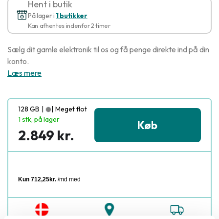
Hent i butik
På lager i
1 butikker
Kan afhentes indenfor 2 timer
Sælg dit gamle elektronik til os og få penge direkte ind på din
konto.
Læs mere
128 GB
|
|
Meget flot
1 stk, på lager
Køb
2.849 kr.