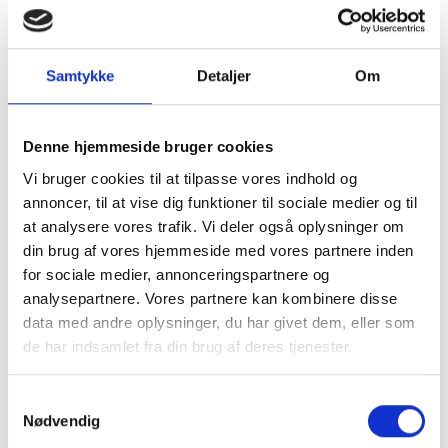
100% danskejet
Byt i 18 butikker
Hurtig levering
Derfor skal du vælge Samsung
Samtykke
Detaljer
Om
Galaxy S24 FE (SM-S721)
Denne hjemmeside bruger cookies
Specifikationer
Vi bruger cookies til at tilpasse vores indhold og
annoncer, til at vise dig funktioner til sociale medier og til
at analysere vores trafik. Vi deler også oplysninger om
6.7"
Skærmstørrelse
din brug af vores hjemmeside med vores partnere inden
Samsung Exynos 2400e
for sociale medier, annonceringspartnere og
5G
, Nano SIM
analysepartnere. Vores partnere kan kombinere disse
data med andre oplysninger, du har givet dem, eller som
Varenummer
199462
de har indsamlet fra din brug af deres tjenester.
Samsung Galaxy S24 FE (SM-
Samtykkevalg
S721) er ofte købt sammen med
Nødvendig