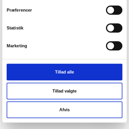
Præferencer
Statistik
Marketing
Tillad alle
Montering (OBS.
Skærmbeskyttelse
Tillad valgte
skærmbeskyttelse IKKE
Pro/14/16e/17e
inkluderet!)
149 kr.
Afvis
99 kr.
TILFØJ