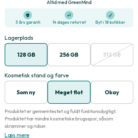
Altid med GreenMind
3 års garanti
14 dages returret
Byt i 18 butikker
Lagerplads
128 GB
256 GB
512 GB
Kosmetisk stand og farve
Som ny
Meget flot
Okay
Produktet er gennemtestet og fuldt funktionsdygtigt.
Produktet har mindre kosmetiske brugsspor, såsom
skrammer og ridser.
Læs mere