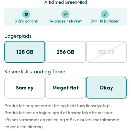
Altid med GreenMind
3 års garanti
14 dages returret
Byt i 18 butikker
Lagerplads
128 GB
256 GB
512 GB
Kosmetisk stand og farve
Som ny
Meget flot
Okay
Produktet er gennemtestet og fuldt funktionsdygtigt.
Produktet har en højere grad af kosmetiske brugsspor
såsom skrammer og ridser, og måske buler i metalramme,
cover eller lakering.