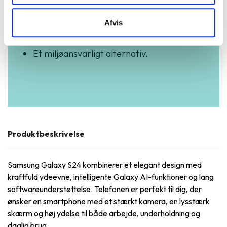
højeste standarder.
Afvis
Vi står klar til at hjælpe og guide dig i
vores butikker.
Et miljøansvarligt alternativ.
Produktbeskrivelse
Samsung Galaxy S24 kombinerer et elegant design med
kraftfuld ydeevne, intelligente Galaxy AI-funktioner og lang
softwareunderstøttelse. Telefonen er perfekt til dig, der
ønsker en smartphone med et stærkt kamera, en lysstærk
skærm og høj ydelse til både arbejde, underholdning og
daglig brug.