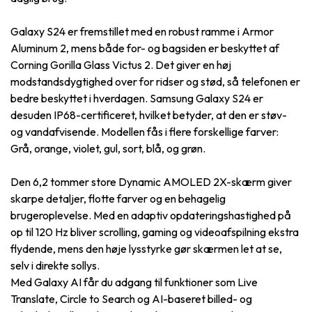
Galaxy S24 er fremstillet med en robust ramme i Armor
Aluminum 2, mens både for- og bagsiden er beskyttet af
Corning Gorilla Glass Victus 2. Det giver en høj
modstandsdygtighed over for ridser og stød, så telefonen er
bedre beskyttet i hverdagen. Samsung Galaxy S24 er
desuden IP68-certificeret, hvilket betyder, at den er støv-
og vandafvisende. Modellen fås i flere forskellige farver:
Grå, orange, violet, gul, sort, blå, og grøn.
Den 6,2 tommer store Dynamic AMOLED 2X-skærm giver
skarpe detaljer, flotte farver og en behagelig
brugeroplevelse. Med en adaptiv opdateringshastighed på
op til 120 Hz bliver scrolling, gaming og videoafspilning ekstra
flydende, mens den høje lysstyrke gør skærmen let at se,
selv i direkte sollys.
Med Galaxy AI får du adgang til funktioner som Live
Translate, Circle to Search og AI-baseret billed- og