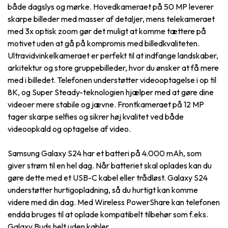
både dagslys og mørke. Hovedkameraet på 50 MP leverer
skarpe billeder med masser af detaljer, mens telekameraet
med 3x optisk zoom gør det muligt at komme tættere på
motivet uden at gå på kompromis med billedkvaliteten.
Ultravidvinkelkameraet er perfekt til at indfange landskaber,
arkitektur og store gruppebilleder, hvor du ønsker at få mere
med i billedet. Telefonen understøtter videooptagelse i op til
8K, og Super Steady-teknologien hjælper med at gøre dine
videoer mere stabile og jævne. Frontkameraet på 12 MP
tager skarpe selfies og sikrer høj kvalitet ved både
videoopkald og optagelse af video.
Samsung Galaxy S24 har et batteri på 4.000 mAh, som
giver strøm til en hel dag. Når batteriet skal oplades kan du
gøre dette med et USB-C kabel eller trådløst. Galaxy S24
understøtter hurtigopladning, så du hurtigt kan komme
videre med din dag. Med Wireless PowerShare kan telefonen
endda bruges til at oplade kompatibelt tilbehør som f.eks.
Galaxy Buds helt uden kabler.