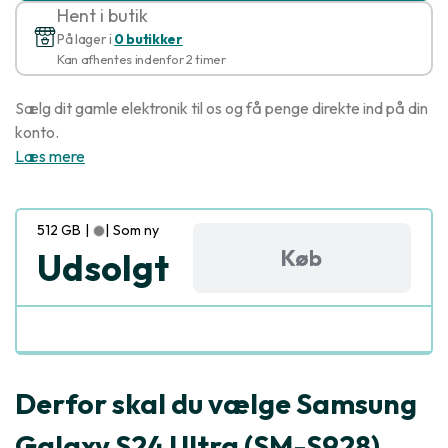
Hent i butik
På lager i
0 butikker
Kan afhentes indenfor 2 timer
Sælg dit gamle elektronik til os og få penge direkte ind på din
konto.
Læs mere
512 GB
|
|
Som ny
Køb
Udsolgt
Derfor skal du vælge Samsung
Galaxy S24 Ultra (SM-S928)