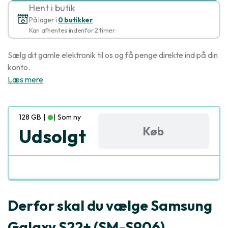
Hent i butik
På lager i
0 butikker
Kan afhentes indenfor 2 timer
Sælg dit gamle elektronik til os og få penge direkte ind på din
konto.
Læs mere
128 GB
|
|
Som ny
Køb
Udsolgt
Derfor skal du vælge Samsung
Galaxy S22+ (SM-S906)