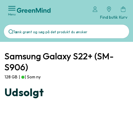
Menu
Find butik
Kurv
Samsung Galaxy S22+ (SM-
S906)
128 GB
|
|
Som ny
Udsolgt