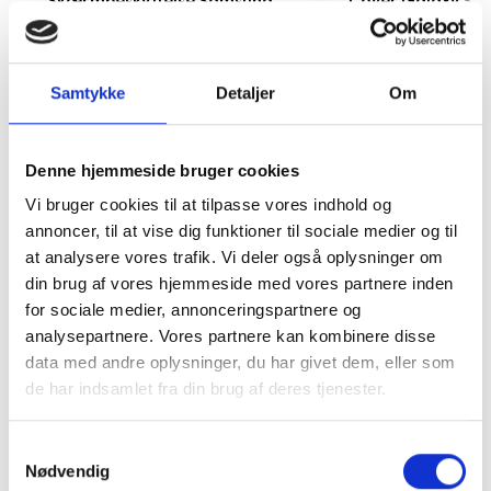
Skærmbeskyttelse Samsung
Cover Galaxy S21
Galaxy S21
199 kr.
149 kr.
TILFØJ
Samtykke
Detaljer
Om
Denne hjemmeside bruger cookies
Vi bruger cookies til at tilpasse vores indhold og
annoncer, til at vise dig funktioner til sociale medier og til
at analysere vores trafik. Vi deler også oplysninger om
din brug af vores hjemmeside med vores partnere inden
for sociale medier, annonceringspartnere og
analysepartnere. Vores partnere kan kombinere disse
data med andre oplysninger, du har givet dem, eller som
de har indsamlet fra din brug af deres tjenester.
Samtykkevalg
Nødvendig