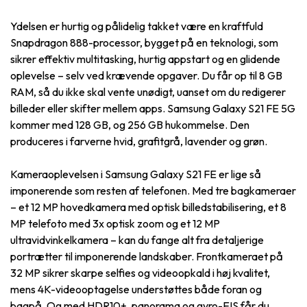
Ydelsen er hurtig og pålidelig takket være en kraftfuld
Snapdragon 888-processor, bygget på en teknologi, som
sikrer effektiv multitasking, hurtig appstart og en glidende
oplevelse – selv ved krævende opgaver. Du får op til 8 GB
RAM, så du ikke skal vente unødigt, uanset om du redigerer
billeder eller skifter mellem apps. Samsung Galaxy S21 FE 5G
kommer med 128 GB, og 256 GB hukommelse. Den
produceres i farverne hvid, grafitgrå, lavender og grøn.
Kameraoplevelsen i Samsung Galaxy S21 FE er lige så
imponerende som resten af telefonen. Med tre bagkameraer
– et 12 MP hovedkamera med optisk billedstabilisering, et 8
MP telefoto med 3x optisk zoom og et 12 MP
ultravidvinkelkamera – kan du fange alt fra detaljerige
portrætter til imponerende landskaber. Frontkameraet på
32 MP sikrer skarpe selfies og videoopkald i høj kvalitet,
mens 4K-videooptagelse understøttes både foran og
bagpå. Og med HDR10+, panorama og gyro-EIS får du