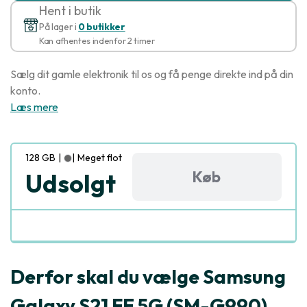
Hent i butik
På lager i
0 butikker
Kan afhentes indenfor 2 timer
Sælg dit gamle elektronik til os og få penge direkte ind på din
konto.
Læs mere
128 GB
|
|
Meget flot
Køb
Udsolgt
Derfor skal du vælge Samsung
Galaxy S21 FE 5G (SM-G990)