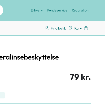
Erhverv
Kundeservice
Reparation
Find butik
Kurv
alinsebeskyttelse
79 kr.