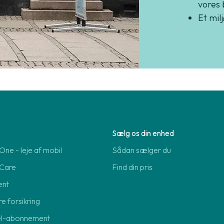
vores 
Et mil
Sælg os din enhed
ne - leje af mobil
Sådan sælger du
Care
Find din pris
ent
re forsikring
el-abonnement