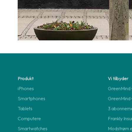
Produkt
Vi tilbyder
iPhones
GreenMind O
Smartphones
GreenMind 
Tablets
3 abonnem
Computere
Frankly Insu
Smartwatches
Modstrøm 