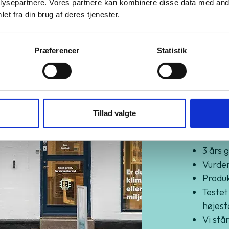
ysepartnere. Vores partnere kan kombinere disse data med andr
et fra din brug af deres tjenester.
Præferencer
Statistik
Kø
Gr
Tillad valgte
3 års 
Vurder
Produkt
Testet
højest
Vi står