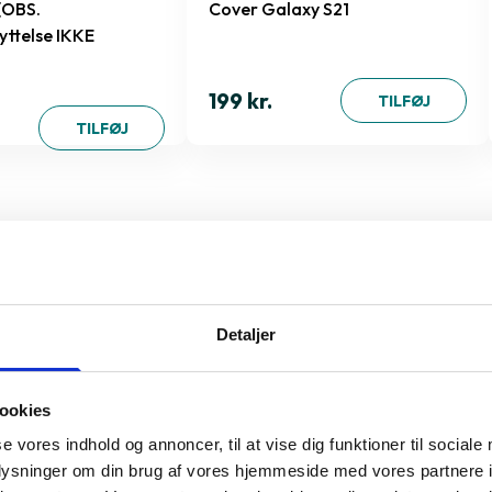
(OBS.
Cover Galaxy S21
ttelse IKKE
199 kr.
TILFØJ
TILFØJ
al du vælge GreenMind
sebeskyttelse Galaxy S21
Detaljer
ookies
tioner
se vores indhold og annoncer, til at vise dig funktioner til sociale
oplysninger om din brug af vores hjemmeside med vores partnere i