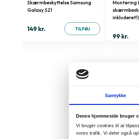
 X/Xs/11
Skærmbeskyttelse Samsung
Montering 
Galaxy S21
skærmbesky
inkluderet!)
149 kr.
ØJ
TILFØJ
99 kr.
Derfor sk
Kameralin
Samtykke
Denne hjemmeside bruger c
Specifika
Vi bruger cookies til at tilpas
vores trafik. Vi deler også 
196018