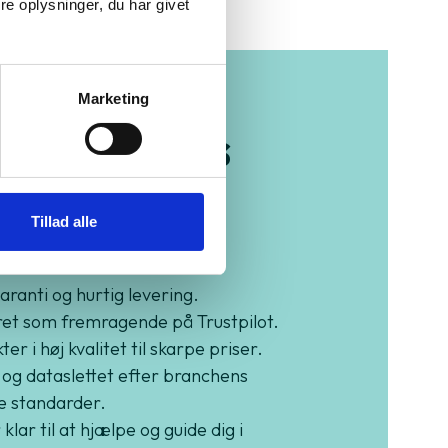
e oplysninger, du har givet
Marketing
b trygt hos
eenMind
Tillad alle
garanti og hurtig levering.
et som fremragende på Trustpilot.
er i høj kvalitet til skarpe priser.
 og dataslettet efter branchens
e standarder.
 klar til at hjælpe og guide dig i