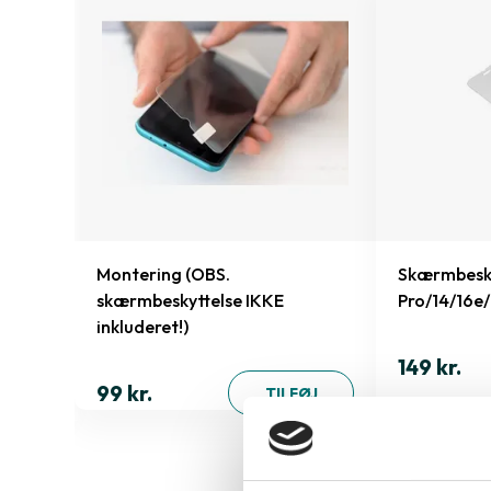
 Xr/11
Montering (OBS.
Skærmbesky
skærmbeskyttelse IKKE
Pro/14/16e
inkluderet!)
149 kr.
ØJ
99 kr.
TILFØJ