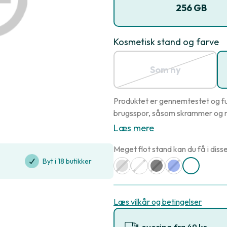
256 GB
Kosmetisk stand og farve
Som ny
Produktet er gennemtestet og fu
brugsspor, såsom skrammer og r
Læs mere
Meget flot stand kan du få i disse
Byt i 18 butikker
Læs vilkår og betingelser
Levering fra 49 kr.