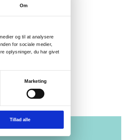
Om
10+ (SM-
 medier og til at analysere
nden for sociale medier,
e oplysninger, du har givet
t på processoren
Marketing
Skærmstørrelse
Varenummer
Tillad alle