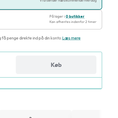
Vi afsender næstkommende hverdag
På lager i
0 butikker
Kan afhentes indenfor 2 timer
g få penge direkte ind på din konto.
Læs mere
Køb