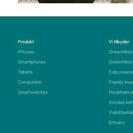
Produkt
Vi tilbyder
iPhones
GreenMind O
Smartphones
GreenMind 
Tablets
3 abonnem
Computere
Frankly Insu
Smartwatches
Modstrøm 
Anyday beta
Viabill beta
Erhverv