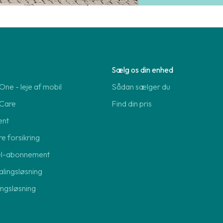
Sælg os din enhed
ne - leje af mobil
Sådan sælger du
Care
Find din pris
ent
re forsikring
el-abonnement
lingsløsning
lingsløsning