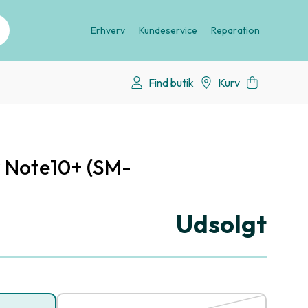
Erhverv
Kundeservice
Reparation
Find butik
Kurv
 Note10+ (SM-
Udsolgt