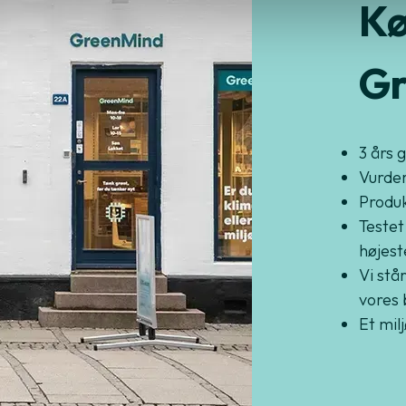
Kø
Gr
3 års 
Vurder
Produkt
Testet
højest
Vi står
vores 
Et mil