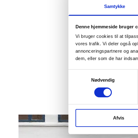
Samtykke
Derfor sk
N975)
Denne hjemmeside bruger c
Vi bruger cookies til at tilpas
vores trafik. Vi deler også 
annonceringspartnere og anal
Specifika
dem, eller som de har indsaml
Samsung Exynos
Samtykkevalg
Nødvendig
6.8"
154305
Afvis